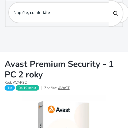
Přejít
na
obsah
Avast Premium Security - 1
PC 2 roky
Kód:
AVAPS2
Značka:
AVAST
Tip
Do 10 minut