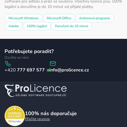
software pro editaci a práci se soubory. Všechny licence jsou 100%
legální a doručíme je do 10 minut od přijaté platby.
Microsoft Windows
Microsoft Office
Antivirové programy
Adobe
100% legální
Doručení do 10 minut
Z
Potřebujete poradit?
á
Ozvěte se nám
p
777 697 577
info
@
prolicence.cz
a
t
í
100%
nás doporučuje
Přečíst recenze