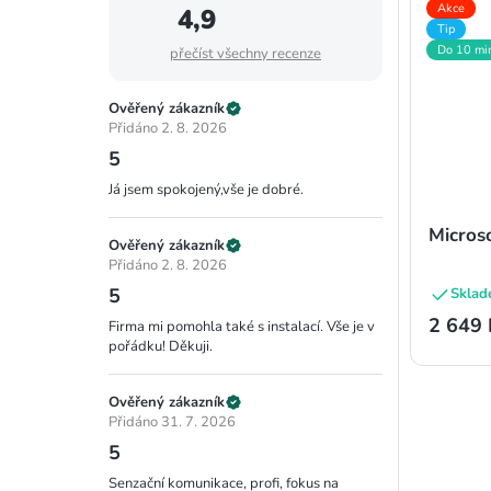
Akce
4,9
Tip
Do 10 mi
přečíst všechny recenze
Ověřený zákazník
Přidáno 2. 8. 2026
5
Já jsem spokojený,vše je dobré.
Micros
Ověřený zákazník
Přidáno 2. 8. 2026
5
Sklad
2 649 
Firma mi pomohla také s instalací. Vše je v
pořádku! Děkuji.
Ověřený zákazník
Přidáno 31. 7. 2026
5
Senzační komunikace, profi, fokus na