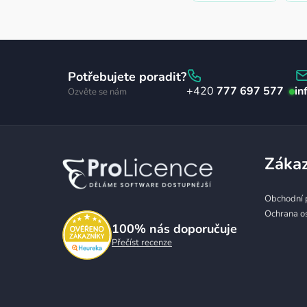
Z
á
Potřebujete poradit?
777 697 577
in
Ozvěte se nám
p
a
t
Zákaz
í
Obchodní 
Ochrana o
100%
nás doporučuje
Přečíst recenze