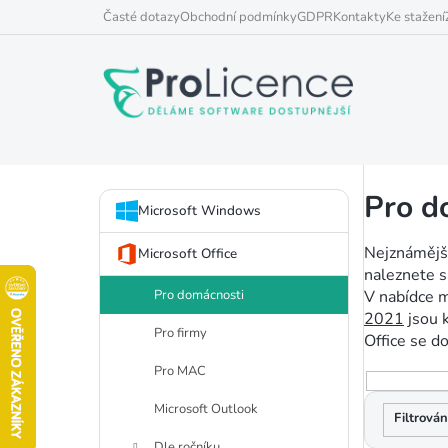
Přejít
Časté dotazy
Obchodní podmínky
GDPR
Kontakty
Ke stažení
na
obsah
P
Pro d
Přeskočit
o
Microsoft Windows
kategorie
s
Nejznámějš
Microsoft Office
naleznete s
t
Pro domácnosti
V nabídce m
2021
jsou 
r
Pro firmy
Office se d
a
Pro MAC
V
n
Microsoft Outlook
ý
n
Dle ročníku