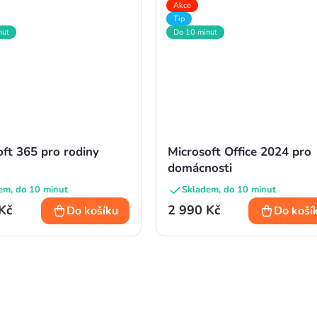
Akce
Tip
nut
Do 10 minut
oft 365 pro rodiny
Microsoft Office 2024 pro
domácnosti
em, do 10 minut
Skladem, do 10 minut
Kč
2 990 Kč
Do košíku
Do koší
O
v
l