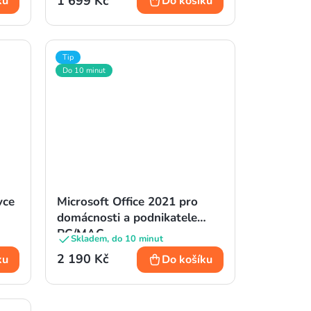
1 699 Kč
ku
Do košíku
Tip
Do 10 minut
vce
Microsoft Office 2021 pro
domácnosti a podnikatele
PC/MAC
Skladem, do 10 minut
2 190 Kč
ku
Do košíku