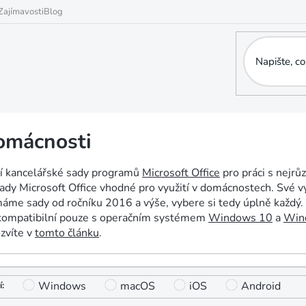
Zajímavosti
Blog
omácnosti
í kancelářské sady programů
Microsoft Office
pro práci s nejrů
ady Microsoft Office vhodné pro využití v domácnostech. Své v
áme sady od ročníku 2016 a výše, vybere si tedy úplně každý. 
kompatibilní pouze s operačním systémem
Windows 10
a
Win
ozvíte v
tomto článku
.
Windows
macOS
iOS
Android