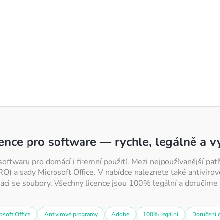
u
cence pro software — rychle, legálně a 
softwaru pro domácí i firemní použití. Mezi nejpoužívanější p
 a sady Microsoft Office. V nabídce naleznete také antivirov
ráci se soubory. Všechny licence jsou 100% legální a doručíme j
osoft Office
Antivirové programy
Adobe
100% legální
Doručení 