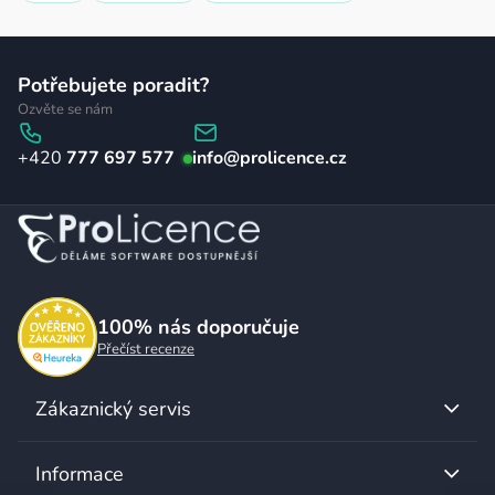
Z
Potřebujete poradit?
á
Ozvěte se nám
p
777 697 577
info
@
prolicence.cz
a
t
í
100%
nás doporučuje
Přečíst recenze
Zákaznický servis
Informace