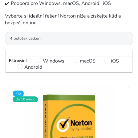
✔️ Podpora pro Windows, macOS, Android i iOS
Vyberte si ideální řešení Norton níže a získejte klid a
bezpečí online.
V
4
položek celkem
ý
p
Windows
macOS
iOS
Android
i
s
p
Tip
Do 10 minut
r
o
d