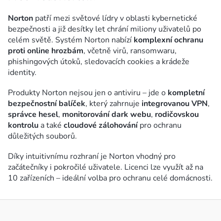
d
Norton
patří mezi světové lídry v oblasti kybernetické
a
bezpečnosti a již desítky let chrání miliony uživatelů po
c
celém světě. Systém Norton nabízí
komplexní ochranu
í
proti online hrozbám
, včetně virů, ransomwaru,
p
phishingových útoků, sledovacích cookies a krádeže
r
identity.
v
Produkty Norton nejsou jen o antiviru – jde o
kompletní
k
bezpečnostní balíček
, který zahrnuje
integrovanou VPN
,
y
správce hesel
,
monitorování dark webu
,
rodičovskou
v
kontrolu
a také
cloudové zálohování
pro ochranu
ý
důležitých souborů.
p
Díky intuitivnímu rozhraní je Norton vhodný pro
i
začátečníky i pokročilé uživatele. Licenci lze využít až na
s
10 zařízeních – ideální volba pro ochranu celé domácnosti.
u