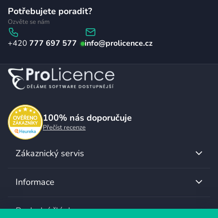
Potřebujete poradit?
á
Ozvěte se nám
p
777 697 577
info
@
prolicence.cz
a
t
í
100%
nás doporučuje
Přečíst recenze
Zákaznický servis
Informace
Poslední články