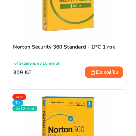
u
k
t
ů
Norton Security 360 Standard - 1PC 1 rok
Skladem, do 10 minut
309 Kč
Do košíku
Akce
Tip
Do 10 minut