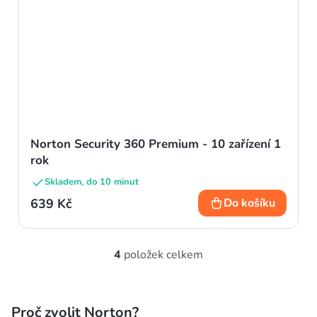
Norton Security 360 Premium - 10 zařízení 1
rok
Skladem, do 10 minut
639 Kč
Do košíku
4
položek celkem
O
v
l
Proč zvolit Norton?
á