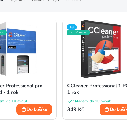
Tip
nut
Do 10 minut
er Professional pro
CCleaner Professional 1 P
 - 1 rok
1 rok
em, do 10 minut
Skladem, do 10 minut
č
349 Kč
Do košíku
Do koší