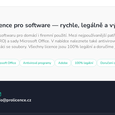
cence pro software — rychle, legálně a 
softwaru pro domácí i firemní použití. Mezi nejpoužívanější p
 a sady Microsoft Office. V nabídce naleznete také antivirov
ráci se soubory. Všechny licence jsou 100% legální a doručíme j
osoft Office
Antivirové programy
Adobe
100% legální
Doručení 
fo
@
prolicence.cz