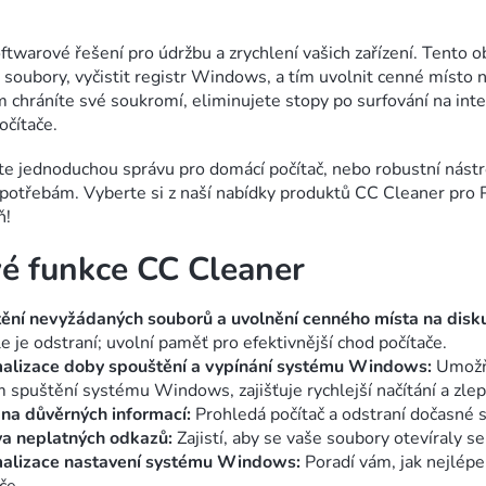
O
v
ftwarové řešení pro údržbu a zrychlení vašich zařízení. Tento 
l
soubory, vyčistit registr Windows, a tím uvolnit cenné místo n
chráníte své soukromí, eliminujete stopy po surfování na inter
á
očítače.
d
te jednoduchou správu pro domácí počítač, nebo robustní nástroj
a
potřebám. Vyberte si z naší nabídky produktů CC Cleaner pro P
c
ň!
í
vé funkce CC Cleaner
p
r
tění nevyžádaných souborů a uvolnění cenného místa na disk
v
le je odstraní; uvolní paměť pro efektivnější chod počítače.
alizace doby spouštění a vypínání systému Windows:
Umožň
k
 spuštění systému Windows, zajišťuje rychlejší načítání a zlep
y
na důvěrných informací:
Prohledá počítač a odstraní dočasné 
v
a neplatných odkazů:
Zajistí, aby se vaše soubory otevíraly 
alizace nastavení systému Windows:
Poradí vám, jak nejlépe
ý