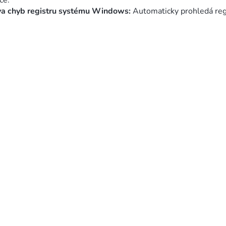
če.
p
a chyb registru systému Windows:
Automaticky prohledá reg
i
s
u