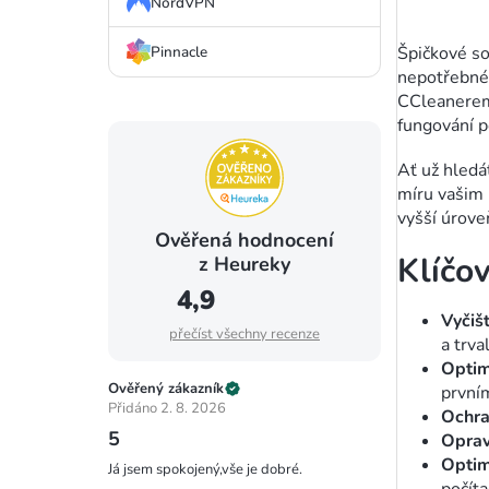
NordVPN
ů
Pinnacle
Špičkové so
nepotřebné 
CCleanerem 
fungování p
Ať už hledá
míru vašim 
vyšší úrove
Ověřená hodnocení
Klíčo
z Heureky
4,9
Vyčiš
přečíst všechny recenze
a trva
Optim
Ověřený zákazník
prvním
Přidáno 2. 8. 2026
Ochra
5
Oprav
Optim
Já jsem spokojený,vše je dobré.