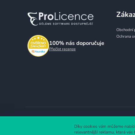
t
Zákaz
í
Obchodní 
Ochrana o
100%
nás doporučuje
Přečíst recenze
Díky cookies vám můžeme nabídn
relevantnější reklamu, která vá