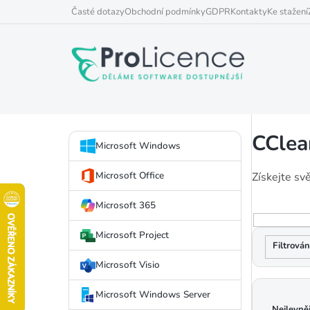
Přejít
Časté dotazy
Obchodní podmínky
GDPR
Kontakty
Ke stažení
na
obsah
P
CClea
Přeskočit
o
Microsoft Windows
kategorie
s
Microsoft Office
Získejte svě
t
Microsoft 365
V
r
Microsoft Project
ý
a
Microsoft Visio
p
n
Ř
Microsoft Windows Server
i
n
Nejlevněj