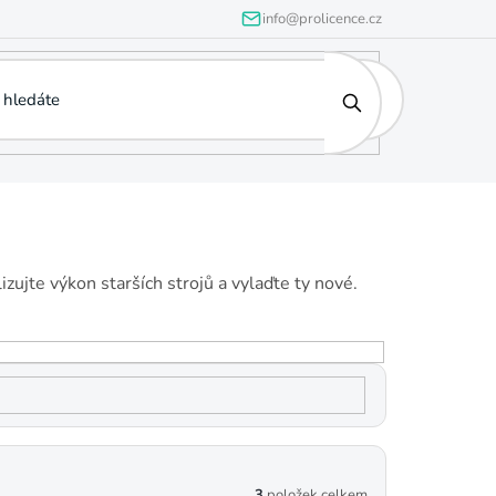
info@prolicence.cz
izujte výkon starších strojů a vylaďte ty nové.
3
položek celkem