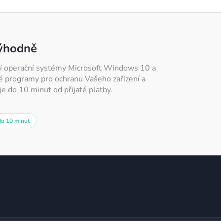
výhodně
atří operační systémy Microsoft Windows 10 a
é programy pro ochranu Vašeho zařízení a
e do 10 minut od přijaté platby.
do 10 minut