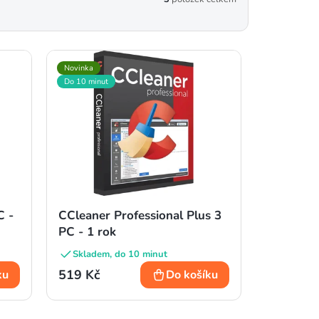
Novinka
Do 10 minut
C -
CCleaner Professional Plus 3
PC - 1 rok
Skladem, do 10 minut
519 Kč
ku
Do košíku