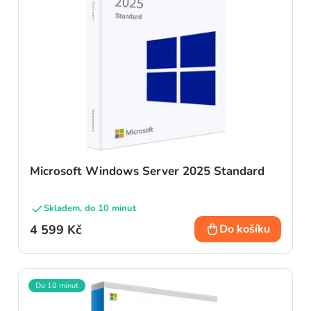
p
r
o
d
u
k
t
Microsoft Windows Server 2025 Standard
ů
Skladem, do 10 minut
4 599 Kč
Do košíku
Do 10 minut