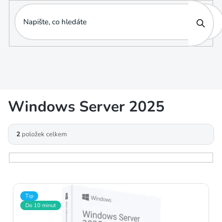
Přejít
na
obsah
Windows Server 2025
V
2
položek celkem
ý
p
i
Tip
s
Do 10 minut