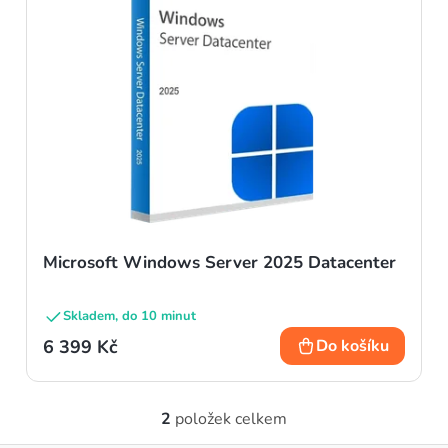
Microsoft Windows Server 2025 Datacenter
Skladem, do 10 minut
6 399 Kč
Do košíku
2
položek celkem
O