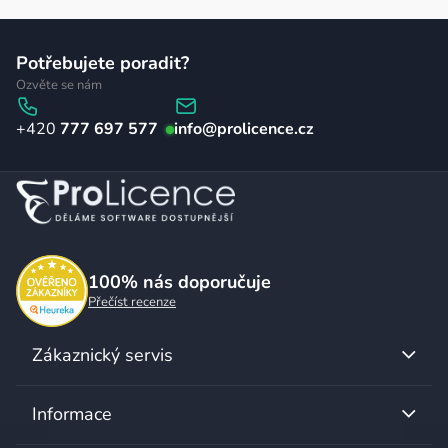
Z
Potřebujete poradit?
á
Ozvěte se nám
p
777 697 577
info
@
prolicence.cz
a
t
í
100%
nás doporučuje
Přečíst recenze
Zákaznický servis
Informace