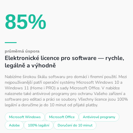
v
l
85%
á
d
a
c
í
průměrná úspora
p
Elektronické licence pro software — rychle,
r
legálně a výhodně
v
k
Nabízíme širokou škálu softwaru pro domácí i firemní použití. Mezi
nejpoužívanější patří operační systémy Microsoft Windows 10 a
y
Windows 11 (Home i PRO) a sady Microsoft Office. V nabídce
v
naleznete také antivirové programy pro ochranu Vašeho zařízení a
ý
software pro editaci a práci se soubory. Všechny licence jsou 100%
p
legální a doručíme je do 10 minut od přijaté platby.
i
Microsoft Windows
Microsoft Office
Antivirové programy
s
Adobe
100% legální
Doručení do 10 minut
u