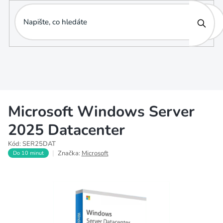
Přejít
na
obsah
Microsoft Windows Server
2025 Datacenter
Kód:
SER25DAT
Značka:
Microsoft
Do 10 minut