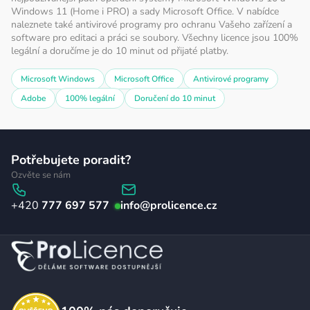
Windows 11 (Home i PRO) a sady Microsoft Office. V nabídce
naleznete také antivirové programy pro ochranu Vašeho zařízení a
software pro editaci a práci se soubory. Všechny licence jsou 100%
legální a doručíme je do 10 minut od přijaté platby.
Microsoft Windows
Microsoft Office
Antivirové programy
Adobe
100% legální
Doručení do 10 minut
Z
Potřebujete poradit?
á
Ozvěte se nám
p
777 697 577
info
@
prolicence.cz
a
t
í