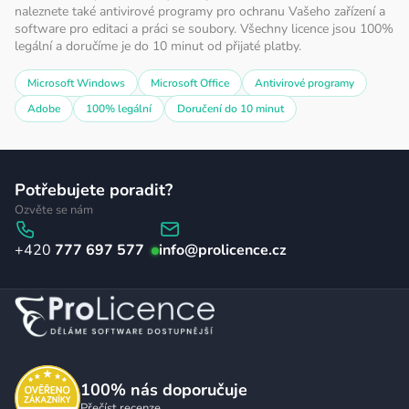
naleznete také antivirové programy pro ochranu Vašeho zařízení a
software pro editaci a práci se soubory. Všechny licence jsou 100%
legální a doručíme je do 10 minut od přijaté platby.
Microsoft Windows
Microsoft Office
Antivirové programy
Adobe
100% legální
Doručení do 10 minut
Z
Potřebujete poradit?
á
Ozvěte se nám
p
777 697 577
info
@
prolicence.cz
a
t
í
100%
nás doporučuje
Přečíst recenze