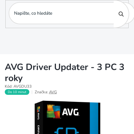
Přejít
na
obsah
AVG Driver Updater - 3 PC 3
roky
Kód:
AVGDU33
Značka:
AVG
Do 10 minut