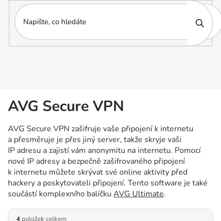
Přejít
na
obsah
AVG Secure VPN
AVG Secure VPN zašifruje vaše připojení k internetu
a přesměruje je přes jiný server, takže
skryje vaši
IP adresu
a zajistí vám anonymitu na internetu. Pomocí
nové
IP adresy
a bezpečně zašifrovaného připojení
k internetu můžete skrývat své online aktivity před
hackery
a poskytovateli připojení. Tento software je také
součástí komplexního balíčku
AVG Ultimate
.
V
4
položek celkem