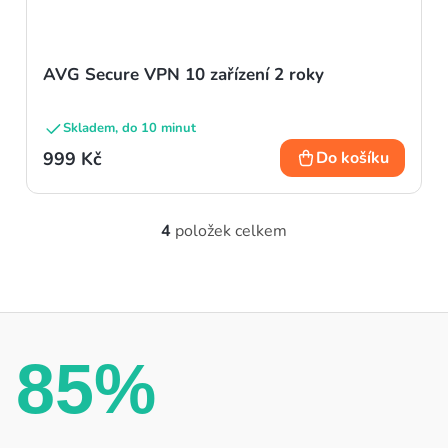
AVG Secure VPN 10 zařízení 2 roky
Skladem, do 10 minut
999 Kč
Do košíku
4
položek celkem
O
v
l
á
d
85%
a
c
í
p