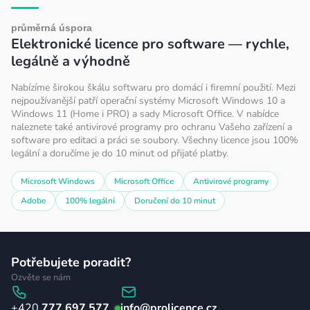
r
v
průměrná úspora
Elektronické licence pro software — rychle,
k
legálně a výhodně
y
v
Nabízíme širokou škálu softwaru pro domácí i firemní použití. Mezi
ý
nejpoužívanější patří operační systémy Microsoft Windows 10 a
Windows 11 (Home i PRO) a sady Microsoft Office. V nabídce
p
naleznete také antivirové programy pro ochranu Vašeho zařízení a
i
software pro editaci a práci se soubory. Všechny licence jsou 100%
s
legální a doručíme je do 10 minut od přijaté platby.
u
Microsoft Windows
Microsoft Office
Antivirové programy
Adobe
100% legální
Doručení do 10 minut
Z
Potřebujete poradit?
á
Ozvěte se nám
p
777 697 577
info
@
prolicence.cz