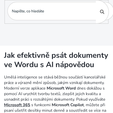
Přejít
na
obsah
Jak efektivně psát dokumenty
ve Wordu s AI nápovědou
Umělá inteligence se stává běžnou součástí kancelářské
práce a výrazně mění způsob, jakým vznikají dokumenty.
Moderní verze aplikace
Microsoft Word
dnes dokážou s
pomocí AI urychlit tvorbu textů, zlepšit jejich kvalitu a
usnadnit práci s rozsáhlými dokumenty. Pokud využíváte
Microsoft 365
s funkcemi
Microsoft Copilot
, můžete při
psaní ušetřit desítky minut denně a soustředit se více na