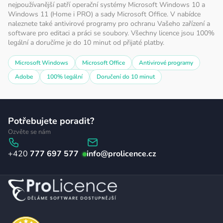
nejpoužívanější patří operační systémy Microsoft Windows 10 a
Windows 11 (Home i PRO) a sady Microsoft Office. V nabídce
naleznete také antivirové programy pro ochranu Vašeho zařízení a
software pro editaci a práci se soubory. Všechny licence jsou 100%
legální a doručíme je do 10 minut od přijaté platby.
Microsoft Windows
Microsoft Office
Antivirové programy
Adobe
100% legální
Doručení do 10 minut
Z
Potřebujete poradit?
á
Ozvěte se nám
p
777 697 577
info
@
prolicence.cz
a
t
í