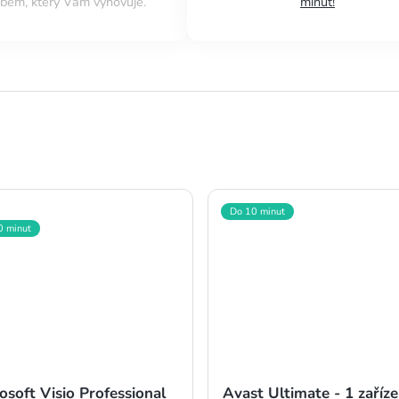
bem, který Vám vyhovuje.
minut!
Do 10 minut
0 minut
osoft Visio Professional
Avast Ultimate - 1 zaříze