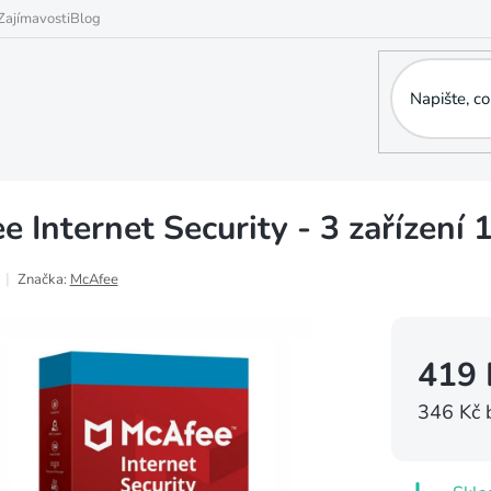
Zajímavosti
Blog
 Internet Security - 3 zařízení 
Značka:
McAfee
419 
346 Kč 
Měrná
cena: