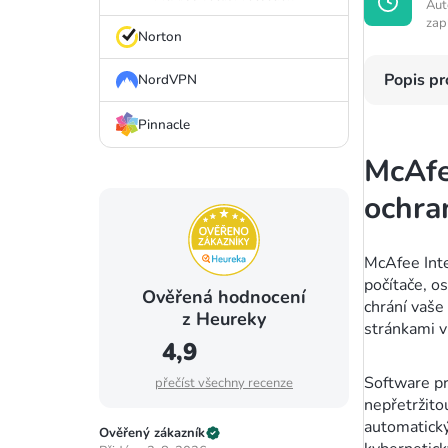
Aut
zap
Norton
Popis p
NordVPN
Pinnacle
McAfe
ochra
McAfee Inte
počítače, os
Ověřená hodnocení
chrání vaš
z Heureky
stránkami v
4,9
Software pr
přečíst všechny recenze
nepřetržito
automatický
Ověřený zákazník