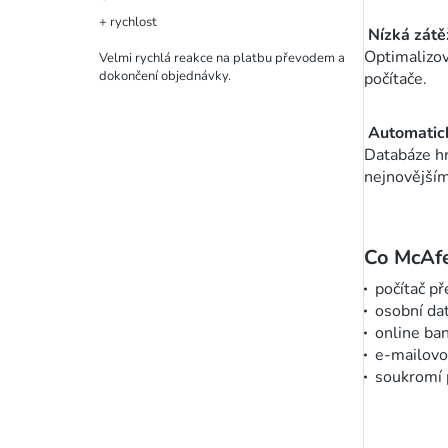
+ rychlost
Nízká zátě
Optimalizov
Velmi rychlá reakce na platbu převodem a
dokončení objednávky.
počítače.
Automatick
Databáze hr
nejnovějším
Co McAfe
počítač p
osobní dat
online ba
e-mailovo
soukromí p