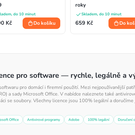
9
roky
ladem, do 10 minut
Skladem, do 10 minut
90 Kč
659 Kč
Do košíku
Do koš
cence pro software — rychle, legálně a 
softwaru pro domácí i firemní použití. Mezi nejpoužívanější p
 a sady Microsoft Office. V nabídce naleznete také antivirov
ráci se soubory. Všechny licence jsou 100% legální a doručíme j
osoft Office
Antivirové programy
Adobe
100% legální
Doručení 