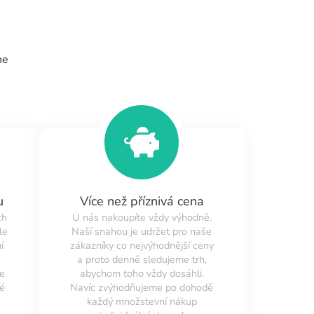
ne
u
Více než příznivá cena
ch
U nás nakoupíte vždy výhodně.
le
Naší snahou je udržet pro naše
í
zákazníky co nejvýhodnější ceny
a proto denně sledujeme trh,
ne
abychom toho vždy dosáhli.
é
Navíc zvýhodňujeme po dohodě
každý množstevní nákup