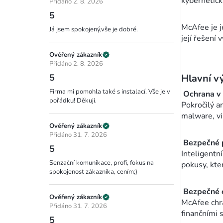
kybernetick
Přidáno 2. 8. 2026
5
McAfee je j
Já jsem spokojený,vše je dobré.
její řešení 
Ověřený zákazník
Přidáno 2. 8. 2026
Hlavní v
5
Firma mi pomohla také s instalací. Vše je v
Ochrana v 
pořádku! Děkuji.
Pokročilý a
malware, vi
Ověřený zákazník
Přidáno 31. 7. 2026
Bezpečné p
5
Inteligentn
Senzační komunikace, profi, fokus na
pokusy, kte
spokojenost zákazníka, cením;)
Bezpečné o
Ověřený zákazník
McAfee chrán
Přidáno 31. 7. 2026
finančními 
5