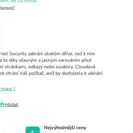
dem, do 10 minut
 funguje?
net Security zabrání útokům dříve, než k nim
a to díky včasným a jasným varováním před
i stránkami, odkazy nebo soubory. Cloudová
b chrání Váš počítač, aniž by docházelo k ubírání
ormace
Hlídat
Nejvýhodnější ceny