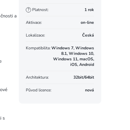
?
Platnost
:
1 rok
čnosti a
Aktivace
:
on-line
Lokalizace
:
Česká
Kompatibilita
:
Windows 7, Windows
8.1, Windows 10,
Windows 11, macOS,
e
iOS, Android
Architektura
:
32bit/64bit
gové
Původ licence
:
nová
i s