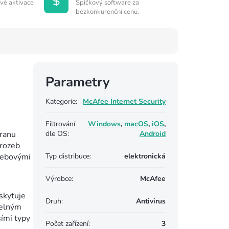
vé aktivace
Špičkový software za
bezkonkurenční cenu.
Parametry
Kategorie
:
McAfee Internet Security
Filtrování
Windows
,
macOS
,
iOS
,
hranu
dle OS
:
Android
hrozeb
webovými
Typ distribuce
:
elektronická
Výrobce
:
McAfee
skytuje
Druh
:
Antivirus
delným
šími typy
Počet zařízení
:
3