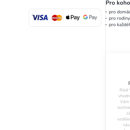
Pro koho
pro domácí
pro rodiny
pro každé
Rádi
vhodn
Vám 
techni
z
vzdále
ná