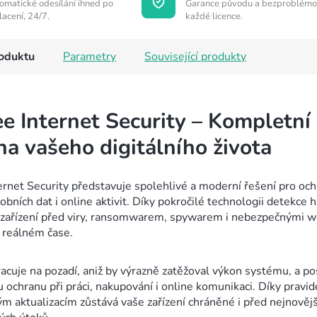
omatické odesílání ihned po
Garance původu a bezproblémo
lacení, 24/7.
každé licence.
roduktu
Parametry
Související produkty
e Internet Security – Kompletní
na vašeho digitálního života
rnet Security představuje spolehlivé a moderní řešení pro oc
obních dat i online aktivit. Díky pokročilé technologii detekce 
e zařízení před viry, ransomwarem, spywarem i nebezpečnými 
 reálném čase.
acuje na pozadí, aniž by výrazně zatěžoval výkon systému, a po
u ochranu při práci, nakupování i online komunikaci. Díky pravi
m aktualizacím zůstává vaše zařízení chráněné i před nejnověj