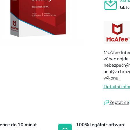
Skla
Jak to
McAfee Inter
vůbec dojde 
nebezpečným
analýza hroze
výkonu!
Detailní inf
Zeptat se
cence do 10 minut
100% legální software