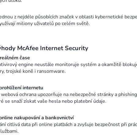
ých útoků.
ednou z nejdéle působících značek v oblasti kybernetické bezpe
využívají miliony uživatelů po celém světě.
ýhody McAfee Internet Security
reálném čase
ntivirový engine neustále monitoruje systém a okamžitě blokuj
ry, trojské koně i ransomware.
rohlížení internetu
í webová ochrana upozorňuje na nebezpečné stránky a phishin
ré se snaží získat vaše hesla nebo platební údaje.
nline nakupování a bankovnictví
í citlivá data při online platbách a zvyšuje bezpečnost při prác
službami.