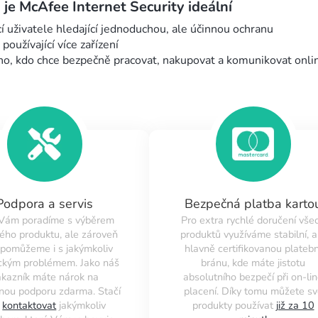
 je McAfee Internet Security ideální
 uživatele hledající jednoduchou, ale účinnou ochranu
 používající více zařízení
ho, kdo chce bezpečně pracovat, nakupovat a komunikovat onli
Podpora a servis
Bezpečná platba karto
 Vám poradíme s výběrem
Pro extra rychlé doručení vše
ého produktu, ale zároveň
produktů využíváme stabilní, a
pomůžeme i s jakýmkoliv
hlavně certifikovanou platebn
ckým problémem. Jako náš
bránu, kde máte jistotu
ákazník máte nárok na
absolutního bezpečí při on-li
nou podporu zdarma. Stačí
placení. Díky tomu můžete sv
s
kontaktovat
jakýmkoliv
produkty používat
již za 10