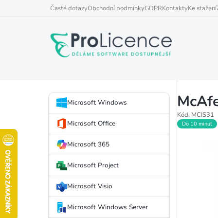
Přejít
Časté dotazy
Obchodní podmínky
GDPR
Kontakty
Ke stažení
na
obsah
P
McAfee
Přeskočit
o
Microsoft Windows
kategorie
Kód:
MCIS31
s
Microsoft Office
Do 10 minut
t
Microsoft 365
r
Microsoft Project
a
Microsoft Visio
n
Microsoft Windows Server
n