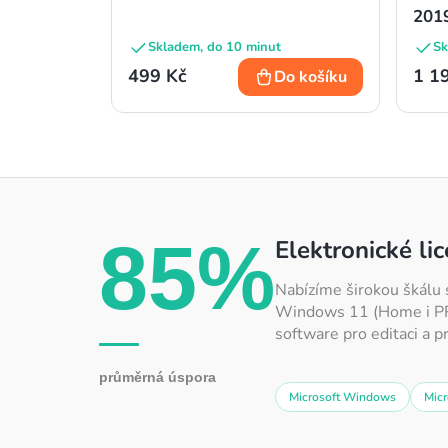
201
Skladem, do 10 minut
Sk
499 Kč
1 1
Do košíku
85%
Elektronické li
Nabízíme širokou škálu 
Windows 11 (Home i PRO)
software pro editaci a p
průměrná úspora
Microsoft Windows
Micr