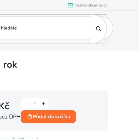
info@prolicence.cz
1 rok
Kč
bez DPH
Přidat do košíku