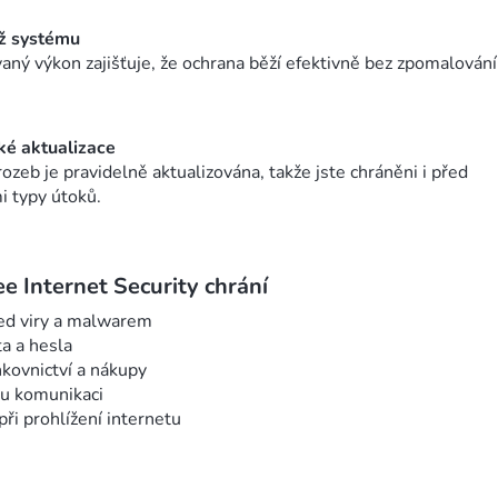
ž systému
aný výkon zajišťuje, že ochrana běží efektivně bez zpomalování
é aktualizace
ozeb je pravidelně aktualizována, takže jste chráněni i před
i typy útoků.
e Internet Security chrání
řed viry a malwarem
a a hesla
nkovnictví a nákupy
u komunikaci
ři prohlížení internetu