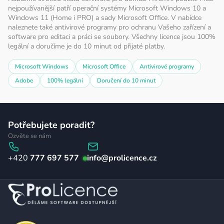
nejpoužívanější patří operační systémy Microsoft Windows 10 a
Windows 11 (Home i PRO) a sady Microsoft Office. V nabídce
naleznete také antivirové programy pro ochranu Vašeho zařízení a
software pro editaci a práci se soubory. Všechny licence jsou 100%
legální a doručíme je do 10 minut od přijaté platby.
Microsoft Windows
Microsoft Office
Antivirové programy
Adobe
100% legální
Doručení do 10 minut
Z
Potřebujete poradit?
á
Ozvěte se nám
p
777 697 577
info
@
prolicence.cz
a
t
í