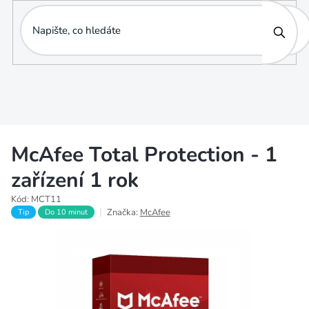
Přejít
na
obsah
McAfee Total Protection - 1
zařízení 1 rok
Kód:
MCT11
Značka:
McAfee
Tip
Do 10 minut