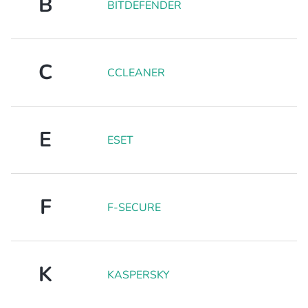
B
BITDEFENDER
C
CCLEANER
E
ESET
F
F-SECURE
K
KASPERSKY