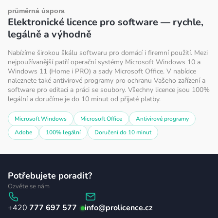
průměrná úspora
Elektronické licence pro software — rychle,
legálně a výhodně
Nabízíme širokou škálu softwaru pro domácí i firemní použití. Mezi
nejpoužívanější patří operační systémy Microsoft Windows 10 a
Windows 11 (Home i PRO) a sady Microsoft Office. V nabídce
naleznete také antivirové programy pro ochranu Vašeho zařízení a
software pro editaci a práci se soubory. Všechny licence jsou 100%
legální a doručíme je do 10 minut od přijaté platby.
Microsoft Windows
Microsoft Office
Antivirové programy
Adobe
100% legální
Doručení do 10 minut
Z
Potřebujete poradit?
á
Ozvěte se nám
p
777 697 577
info
@
prolicence.cz
a