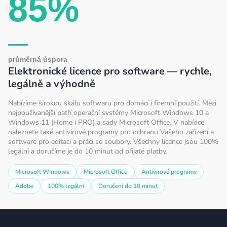
85%
průměrná úspora
Elektronické licence pro software — rychle,
legálně a výhodně
Nabízíme širokou škálu softwaru pro domácí i firemní použití. Mezi
nejpoužívanější patří operační systémy Microsoft Windows 10 a
Windows 11 (Home i PRO) a sady Microsoft Office. V nabídce
naleznete také antivirové programy pro ochranu Vašeho zařízení a
software pro editaci a práci se soubory. Všechny licence jsou 100%
legální a doručíme je do 10 minut od přijaté platby.
Microsoft Windows
Microsoft Office
Antivirové programy
Adobe
100% legální
Doručení do 10 minut
Z