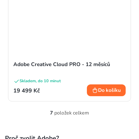
Adobe Creative Cloud PRO - 12 měsíců
Skladem, do 10 minut
19 499 Kč
Do košíku
7
položek celkem
O
v
l
Proč zvolit Adobe?