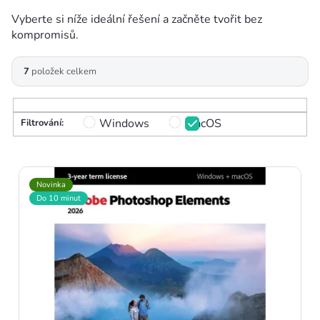
Vyberte si níže ideální řešení a začněte tvořit bez
kompromisů.
V
7
položek celkem
ý
p
Windows
macOS
i
s
Novinka
p
Do 10 minut
r
o
d
u