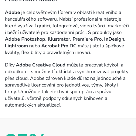
á
d
Adobe
je celosvětovým lídrem v oblasti kreativního a
a
kancelářského softwaru. Nabízí profesionální nástroje,
c
které využívají grafici, fotografové, video tvůrci, marketéři
í
i běžní uživatelé pro každodenní práci. S produkty jako
p
Adobe Photoshop, Illustrator, Premiere Pro, InDesign,
r
Lightroom
nebo
Acrobat Pro DC
máte jistotu špičkové
kvality, flexibility a pravidelných inovací.
v
k
Díky
Adobe Creative Cloud
můžete pracovat kdykoli a
y
odkudkoli – s možností ukládat a synchronizovat projekty
v
přes cloud. Adobe zároveň klade důraz na jednoduché a
ý
spravedlivé licencování pro jednotlivce, týmy, školy i
p
firmy. Umožňuje tak efektivní spolupráci a správu
uživatelů, včetně podpory sdílených knihoven a
i
automatických aktualizací.
s
u