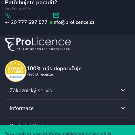
Potřebujete poradit?
á
Ozvěte se nám
p
777 697 577
info
@
prolicence.cz
a
t
í
100%
nás doporučuje
Přečíst recenze
Zákaznický servis
Informace
Poslední články
Díky cookies vám můžeme nabídnout pohodlnější