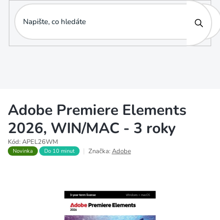
Přejít
na
obsah
Adobe Premiere Elements
2026, WIN/MAC - 3 roky
Kód:
APEL26WM
Značka:
Adobe
Novinka
Do 10 minut