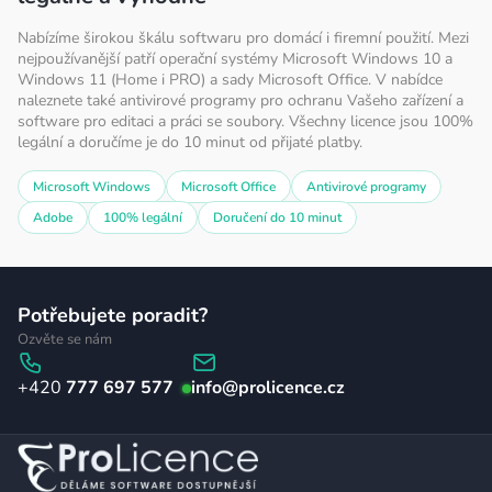
Nabízíme širokou škálu softwaru pro domácí i firemní použití. Mezi
nejpoužívanější patří operační systémy Microsoft Windows 10 a
Windows 11 (Home i PRO) a sady Microsoft Office. V nabídce
naleznete také antivirové programy pro ochranu Vašeho zařízení a
software pro editaci a práci se soubory. Všechny licence jsou 100%
legální a doručíme je do 10 minut od přijaté platby.
Microsoft Windows
Microsoft Office
Antivirové programy
Adobe
100% legální
Doručení do 10 minut
Z
Potřebujete poradit?
á
Ozvěte se nám
p
777 697 577
info
@
prolicence.cz
a
t
í