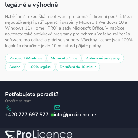
legálně a výhodně
Nabízíme širokou škálu softwaru pro domácí i firemní použití. Mezi
nejpoužívanější patří operační systémy Microsoft Windows 10 a
Windows 11 (Home i PRO) a sady Microsoft Office. V nabídce
naleznete také antivirové programy pro ochranu Vašeho zařízení a
software pro editaci a práci se soubory. Všechny licence jsou 100%
legální a doručíme je do 10 minut od přijaté platby.
Microsoft Windows
Microsoft Office
Antivirové programy
Adobe
100% legální
Doručení do 10 minut
Z
Potřebujete poradit?
á
Ozvěte se nám
p
777 697 577
info
@
prolicence.cz
a
t