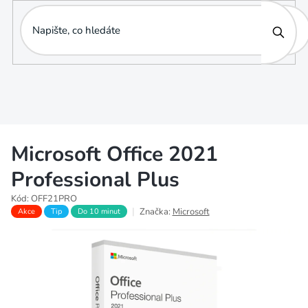
Přejít
na
obsah
Microsoft Office 2021
Professional Plus
Kód:
OFF21PRO
Značka:
Microsoft
Akce
Tip
Do 10 minut