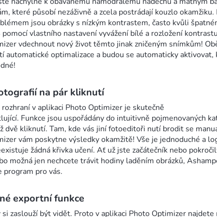
áště náchylné k obávanému namodralému nádechu a matným b
ám, které působí nezáživně a zcela postrádají kouzlo okamžiku.
blémem jsou obrázky s nízkým kontrastem, často kvůli špatn
S pomocí vlastního nastavení vyvážení bílé a rozložení kontras
izer vdechnout nový život těmto jinak zničeným snímkům! Ob
tí automatické optimalizace a budou se automaticky aktivovat, 
odné!
tografií na pár kliknutí
 rozhraní v aplikaci Photo Optimizer je skutečně
ující. Funkce jsou uspořádány do intuitivně pojmenovaných kat
ž dvě kliknutí. Tam, kde vás jiní fotoeditoři nutí brodit se manuá
izer vám poskytne výsledky okamžitě! Vše je jednoduché a log
existuje žádná křivka učení. Ať už jste začátečník nebo pokročil
ebo možná jen nechcete trávit hodiny laděním obrázků, Asham
e program pro vás.
né exportní funkce
 si zaslouží být vidět. Proto v aplikaci Photo Optimizer najdete