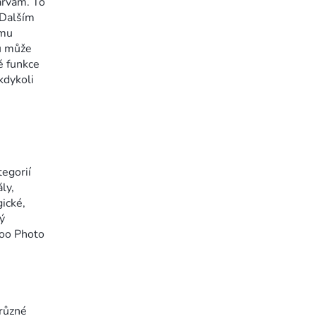
arvám. To
 Dalším
ému
tu může
ě funkce
kdykoli
egorií
ly,
ické,
ý
poo Photo
 různé