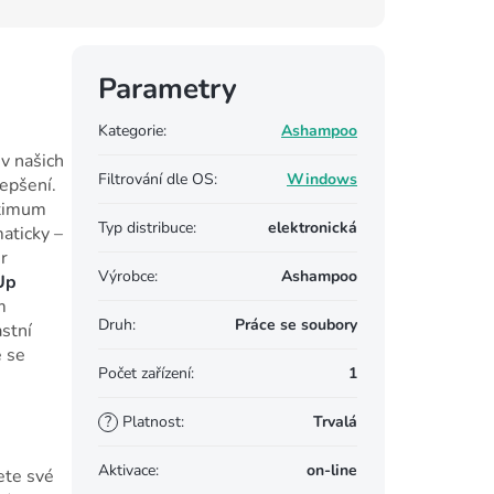
Parametry
Kategorie
:
Ashampoo
v našich
Filtrování dle OS
:
Windows
lepšení.
aximum
Typ distribuce
:
elektronická
aticky –
r
Výrobce
:
Ashampoo
Up
m
Druh
:
Práce se soubory
stní
e se
Počet zařízení
:
1
?
Platnost
:
Trvalá
Aktivace
:
on-line
ete své