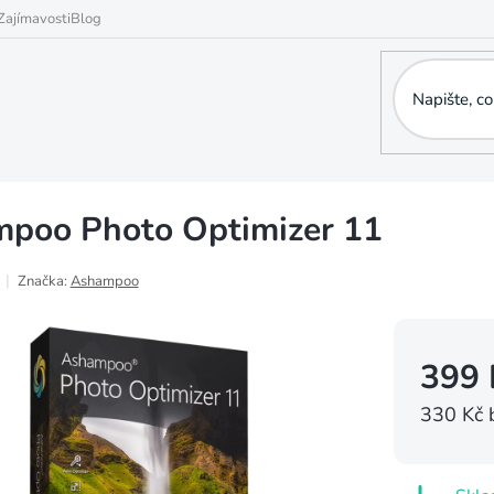
Zajímavosti
Blog
poo Photo Optimizer 11
Značka:
Ashampoo
399 
330 Kč 
Měrná
cena: