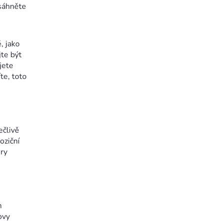
osáhněte
, jako
jte být
jete
te, toto
ečlivě
oziční
ěry
m
ovy