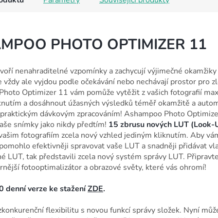
roduktu
Parametry
Související produkty
MPOO PHOTO OPTIMIZER 11
tvoří nenahraditelné vzpomínky a zachycují výjimečné okamžiky 
e vždy ale vyjdou podle očekávání nebo nechávají prostor pro z
hoto Optimizer 11 vám pomůže vytěžit z vašich fotografií m
knutím a dosáhnout úžasných výsledků téměř okamžitě a autom
s praktickým dávkovým zpracováním! Ashampoo Photo Optimize
vaše snímky jako nikdy předtím!
15 zbrusu nových LUT (Look-
vašim fotografiím zcela nový vzhled jediným kliknutím. Aby vá
mohlo efektivněji spravovat vaše LUT a snadněji přidávat vla
é LUT, tak představili zcela nový systém správy LUT. Připravt
nější fotooptimalizátor a obrazové světy, které vás ohromí!
0 denní verze ke stažení
ZDE
.
ezkonkurenční flexibilitu s novou funkcí správy složek. Nyní můž