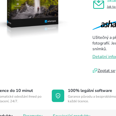
Skla
Jak to
Užitečný a p
fotografií. J
snímků.
Detailní inf
Zeptat se
cence do 10 minut
100% legální software
omatické odesílání ihned po
Garance původu a bezproblémo
lacení, 24/7.
každé licence.