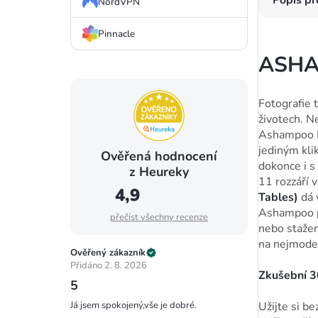
Popis p
NordVPN
Pinnacle
ASHA
Fotografie 
životech. N
Ashampoo P
jediným kli
Ověřená hodnocení
dokonce i 
z Heureky
11 rozzáří 
4,9
Tables)
dá 
Ashampoo po
přečíst všechny recenze
nebo stažen
na nejmoder
Ověřený zákazník
Přidáno 2. 8. 2026
Zkušební 3
5
Užijte si b
Já jsem spokojený,vše je dobré.