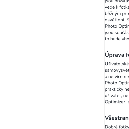
jsou obzvl
vede k fotk
běžným pro
osvětlení. 
Photo Optim
jsou součás
to bude vh
Úprava fo
Uživatelské
samovysvětl
a ne více ne
Photo Optim
prakticky ne
uživatel, n
Optimizer j
Všestran
Dobré fotky