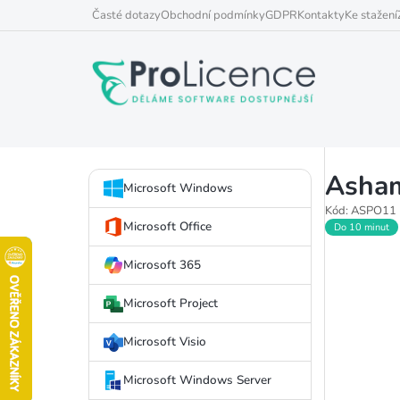
Přejít
Časté dotazy
Obchodní podmínky
GDPR
Kontakty
Ke stažení
na
obsah
P
Asham
Přeskočit
o
Microsoft Windows
kategorie
Kód:
ASPO11
s
Microsoft Office
Do 10 minut
t
Microsoft 365
r
Microsoft Project
a
Microsoft Visio
n
Microsoft Windows Server
n