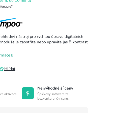
dem, do 10 minut
 funguje?
řehledný nástroj pro rychlou úpravu digitálních
ednoduše je zaostříte nebo upravíte jas či kontrast
ormace
Hlídat
Nejvýhodnější ceny
vé aktivace
Špičkový software za
bezkonkurenční cenu.