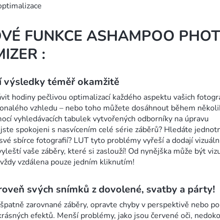
optimalizace
OVÉ FUNKCE ASHAMPOO PHO
IZER :
í výsledky téměř okamžitě
vit hodiny pečlivou optimalizací každého aspektu vašich fotograf
konalého vzhledu – nebo toho můžete dosáhnout během několi
cí vyhledávacích tabulek vytvořených odborníky na úpravu
jste spokojeni s nasvícením celé série záběrů? Hledáte jednot
své sbírce fotografií? LUT tyto problémy vyřeší a dodají vizuáln
vyleští vaše záběry, které si zaslouží! Od nynějška může být viz
vždy vzdálena pouze jedním kliknutím!
roveň svých snímků z dovolené, svatby a párty!
špatně zarovnané záběry, opravte chyby v perspektivě nebo po
krásných efektů. Menší problémy, jako jsou červené oči, nedoko