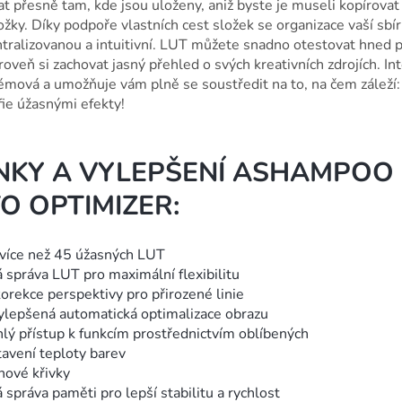
t přesně tam, kde jsou uloženy, aniž byste je museli kopírovat
ložky. Díky podpoře vlastních cest složek se organizace vaší sb
tralizovanou a intuitivní. LUT můžete snadno otestovat hned po
roveň si zachovat jasný přehled o svých kreativních zdrojích. In
émová a umožňuje vám plně se soustředit na to, na čem záleží:
fie úžasnými efekty!
NKY A VYLEPŠENÍ ASHAMPOO
O OPTIMIZER:
více než 45 úžasných LUT
 správa LUT pro maximální flexibilitu
korekce perspektivy pro přirozené linie
ylepšená automatická optimalizace obrazu
hlý přístup k funkcím prostřednictvím oblíbených
tavení teploty barev
nové křivky
správa paměti pro lepší stabilitu a rychlost