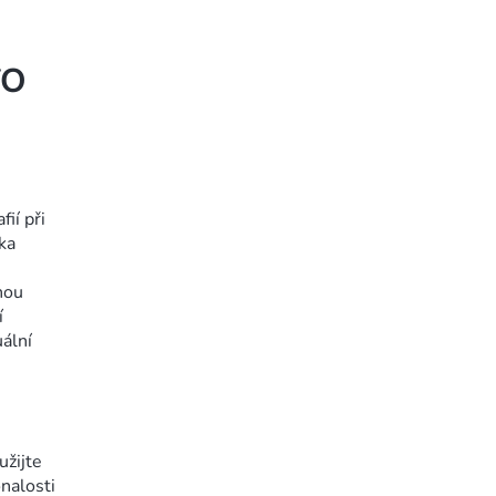
TO
ií při
ka
nou
í
uální
užijte
nalosti