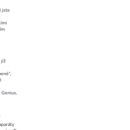
 jste
o
tími
iím
již
bené“,
ě
. Genius,
u
aparáty