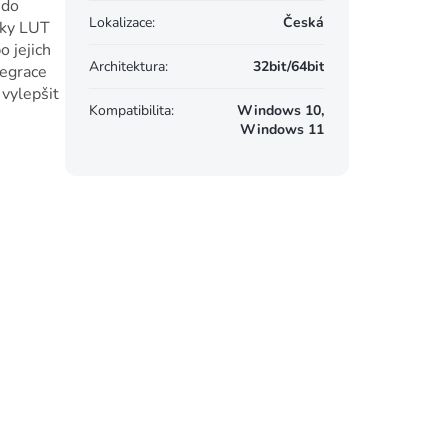
 do
Lokalizace
:
Česká
írky LUT
 jejich
Architektura
:
32bit/64bit
tegrace
 vylepšit
Kompatibilita
:
Windows 10,
Windows 11