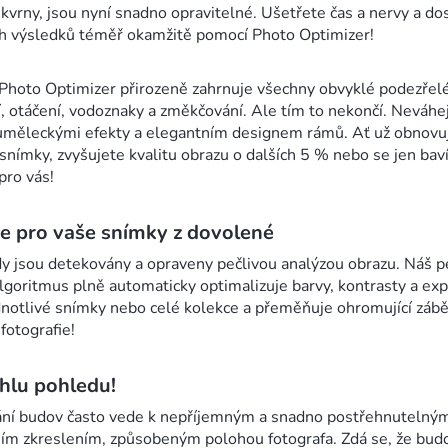
skvrny, jsou nyní snadno opravitelné. Ušetřete čas a nervy a d
h výsledků téměř okamžitě pomocí Photo Optimizer!
oto Optimizer přirozeně zahrnuje všechny obvyklé podezřelé
í, otáčení, vodoznaky a změkčování. Ale tím to nekončí. Neváhe
 uměleckými efekty a elegantním designem rámů. Ať už obnovu
nímky, zvyšujete kvalitu obrazu o dalších 5 % nebo se jen baví
pro vás!
e pro vaše snímky z dovolené
dy jsou detekovány a opraveny pečlivou analýzou obrazu. Náš p
lgoritmus plně automaticky optimalizuje barvy, kontrasty a exp
dnotlivé snímky nebo celé kolekce a přeměňuje ohromující záb
 fotografie!
hlu pohledu!
ání budov často vede k nepříjemným a snadno postřehnutelný
ím zkreslením, způsobeným polohou fotografa. Zdá se, že bud