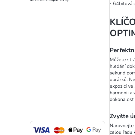
64bitová 
KLÍČ
OPTIM
Perfektn
Můžete strá
hledání do
sekund pomo
obrázků. Ne
expozici ve 
harmonii a 
dokonalost 
Zvyšte ú
Narovnejte 
celou řadu 