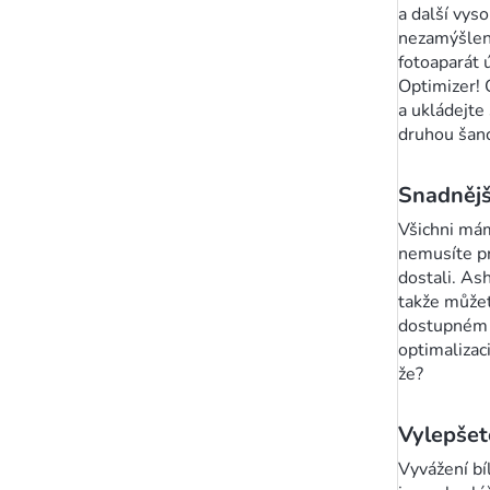
a další vys
nezamýšlený
fotoaparát 
Optimizer! 
a ukládejte
druhou šanc
Snadnějš
Všichni mám
nemusíte pr
dostali. As
takže může
dostupném m
optimalizac
že?
Vylepšet
Vyvážení bí