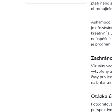
pleti nebo 
ohromujícíc
Ashampoo Ph
je ořezáván
kreativní s
neúspěšné s
je program 
Zachránc
Vizuální va
vytvořený a
časy pro je
na brilantní
Otázka ú
Fotografov
perspektivn