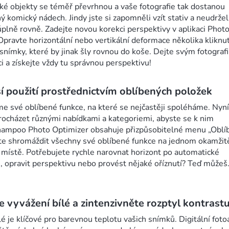
oké objekty se téměř převrhnou a vaše fotografie tak dostanou
 komický nádech. Jindy jste si zapomněli vzít stativ a neudrželi
úplně rovně. Zadejte novou korekci perspektivy v aplikaci Phot
Opravte horizontální nebo vertikální deformace několika kliknu
 snímky, které by jinak šly rovnou do koše. Dejte svým fotograf
i a získejte vždy tu správnou perspektivu!
í použití prostřednictvím oblíbených položek
e své oblíbené funkce, na které se nejčastěji spoléháme. Nyní 
ocházet různými nabídkami a kategoriemi, abyste se k nim
hampoo Photo Optimizer obsahuje přizpůsobitelné menu „Oblí
te shromáždit všechny své oblíbené funkce na jednom okamžit
ístě. Potřebujete rychle narovnat horizont po automatické
i, opravit perspektivu nebo provést nějaké oříznutí? Teď můžeš
e vyvážení bílé a zintenzivněte rozptyl kontrast
lé je klíčové pro barevnou teplotu vašich snímků. Digitální foto