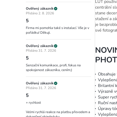
LUT používa
centrální s
Ověřený zákazník
stane decen
Přidáno 2. 8. 2026
stažení a zá
5
je bezprobl
Firma mi pomohla také s instalací. Vše je v
své fotogra
pořádku! Děkuji.
Ověřený zákazník
NOVI
Přidáno 31. 7. 2026
PHOT
5
Senzační komunikace, profi, fokus na
spokojenost zákazníka, cením;)
Obsahuje 
Vylepšená
Ověřený zákazník
Brilantní 
Přidáno 31. 7. 2026
Výrazně v
5
Super ryc
Ruční nas
+ rychlost
Úpravy tó
Velmi rychlá reakce na platbu převodem a
Vylepšená 
dokončení objednávky.