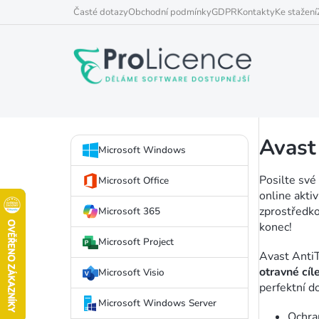
Přejít
Časté dotazy
Obchodní podmínky
GDPR
Kontakty
Ke stažení
na
obsah
P
Avast
Přeskočit
o
Microsoft Windows
kategorie
s
Posilte své
Microsoft Office
online akti
t
zprostředko
Microsoft 365
konec!
r
Microsoft Project
a
Avast AntiT
otravné cíl
Microsoft Visio
n
perfektní d
Microsoft Windows Server
n
Ochra