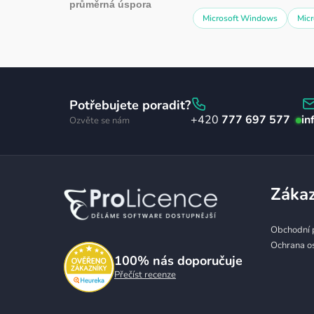
průměrná úspora
Microsoft Windows
Micr
Z
á
Potřebujete poradit?
777 697 577
in
Ozvěte se nám
p
a
t
Zákaz
í
Obchodní 
Ochrana o
100%
nás doporučuje
Přečíst recenze