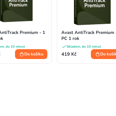
AntiTrack Premium - 1
Avast AntiTrack Premium 
ok
PC 1 rok
em, do 10 minut
Skladem, do 10 minut
č
419 Kč
Do košíku
Do koší
O
v
l
á
d
a