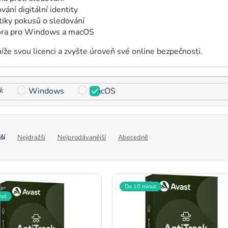
ání digitální identity
tiky pokusů o sledování
ra pro Windows a macOS
níže svou licenci a zvyšte úroveň své online bezpečnosti.
Windows
macOS
ší
Nejdražší
Nejprodávanější
Abecedně
Do 10 minut
nut