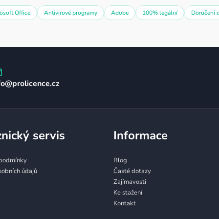
osoft Office
Antivirové programy
Adobe
100% legální
Doručení 
fo
@
prolicence.cz
nický servis
Informace
podmínky
Blog
sobních údajů
Časté dotazy
Zajímavosti
Ke stažení
Kontakt