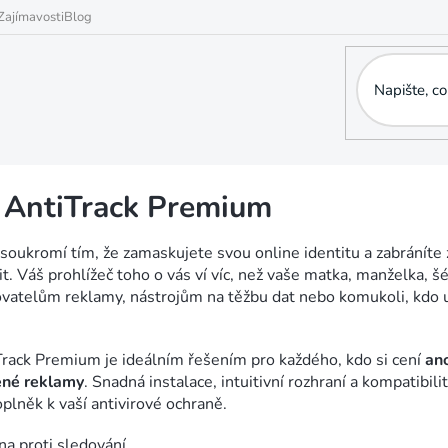
Zajímavosti
Blog
 AntiTrack Premium
 soukromí tím, že zamaskujete svou online identitu a zabránít
vit. Váš prohlížeč toho o vás ví víc, než vaše matka, manželka,
vatelům reklamy, nástrojům na těžbu dat nebo komukoli, kdo u
rack Premium je ideálním řešením pro každého, kdo si cení
ano
ené reklamy
. Snadná instalace, intuitivní rozhraní a kompatibili
oplněk k vaší antivirové ochraně.
na proti sledování