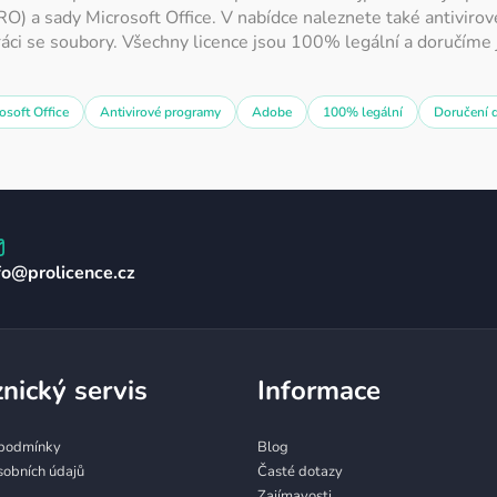
 a sady Microsoft Office. V nabídce naleznete také antivirov
ráci se soubory. Všechny licence jsou 100% legální a doručíme j
osoft Office
Antivirové programy
Adobe
100% legální
Doručení 
fo
@
prolicence.cz
nický servis
Informace
podmínky
Blog
sobních údajů
Časté dotazy
Zajímavosti