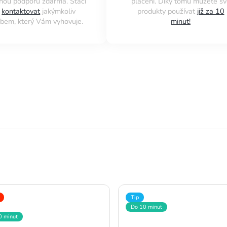
nou podporu zdarma. Stačí
placení. Díky tomu můžete sv
s
kontaktovat
jakýmkoliv
produkty používat
již za 10
bem, který Vám vyhovuje.
minut!
Tip
Do 10 minut
0 minut