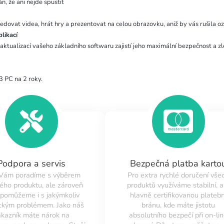
án, že ani nejde spustit
t
dovat videa, hrát hry a prezentovat na celou obrazovku, aniž by vás rušila 
plikací
ktualizací vašeho základního softwaru zajistí jeho maximální bezpečnost a zl
 3 PC na 2 roky.
Podpora a servis
Bezpečná platba karto
 Vám poradíme s výběrem
Pro extra rychlé doručení vše
ého produktu, ale zároveň
produktů využíváme stabilní, a
pomůžeme i s jakýmkoliv
hlavně certifikovanou platebn
ckým problémem. Jako náš
bránu, kde máte jistotu
ákazník máte nárok na
absolutního bezpečí při on-li