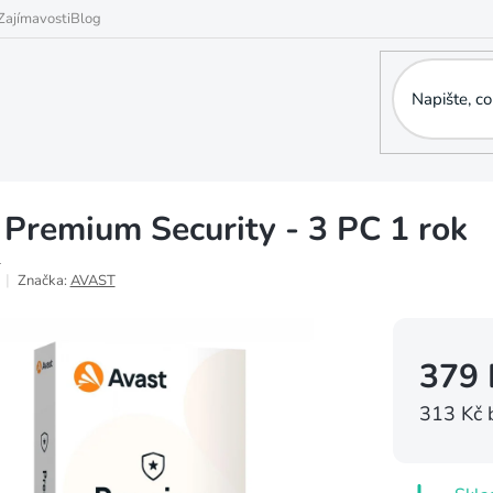
Zajímavosti
Blog
 Premium Security - 3 PC 1 rok
1
Značka:
AVAST
379 
313 Kč 
Měrná
cena: