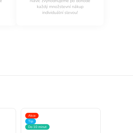
é
Navíc zvýhodňujeme po dohodě
každý množstevní nákup
individuální slevou!
Akce
Tip
Do 10 minut