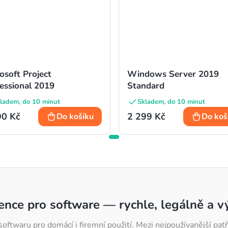
osoft Project
Windows Server 2019
essional 2019
Standard
ladem, do 10 minut
Skladem, do 10 minut
90 Kč
2 299 Kč
Do košíku
Do koš
cence pro software — rychle, legálně a 
softwaru pro domácí i firemní použití. Mezi nejpoužívanější p