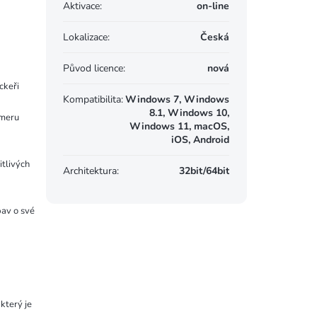
Aktivace
:
on-line
Lokalizace
:
Česká
Původ licence
:
nová
ackeři
Kompatibilita
:
Windows 7, Windows
8.1, Windows 10,
ameru
Windows 11, macOS,
iOS, Android
itlivých
Architektura
:
32bit/64bit
bav o své
který je