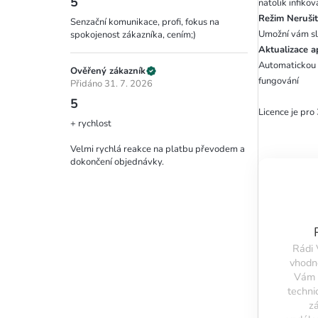
5
natolik infikov
Režim Neruši
Senzační komunikace, profi, fokus na
Umožní vám sle
spokojenost zákazníka, cením;)
Aktualizace a
Automatickou a
Ověřený zákazník
fungování
Přidáno 31. 7. 2026
5
Licence je pro
+ rychlost
Velmi rychlá reakce na platbu převodem a
dokončení objednávky.
Rádi
vhodn
Vám 
techni
z