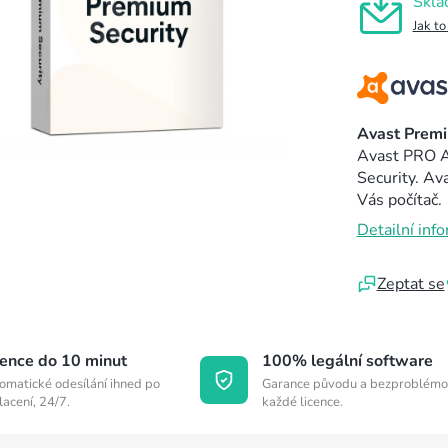
Skla
Jak to
Avast Premi
Avast PRO An
Security. Av
Vás počítač.
Detailní inf
Zeptat se
cence do 10 minut
100% legální software
omatické odesílání ihned po
Garance původu a bezproblémo
lacení, 24/7.
každé licence.