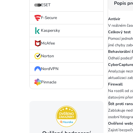
Popis p
ESET
F-Secure
Antivir
V reálném čase
Kaspersky
Celkový test
Pomocí jednoho
McAfee
jiné chyby zab
Behaviorální š
Norton
Odhalí podezř
CyberCaptur
NordVPN
Analyzuje nezn
aktualizaci za
Pinnacle
Firewall
Na rozdíl od z
datovými pře
Štít proti ra
Zablokuje ned
osobní fotogra
Ověřené we
Zajistí bezpeč