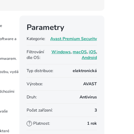
Parametry
re
Kategorie
:
Avast Premium Security
software a
Filtrování
Windows
,
macOS
,
iOS
,
dle OS
:
Android
somwarem.
Typ distribuce
:
elektronická
rozbu, vydá
Výrobce
:
AVAST
odchozími
Druh
:
Antivirus
Počet zařízení
:
3
 vaše
?
Platnost
:
1 rok
 které