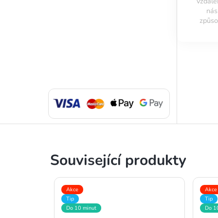
vzdále
ná
způso
Související produkty
Akce
Akce
Tip
Tip
Do 10 minut
Do 1