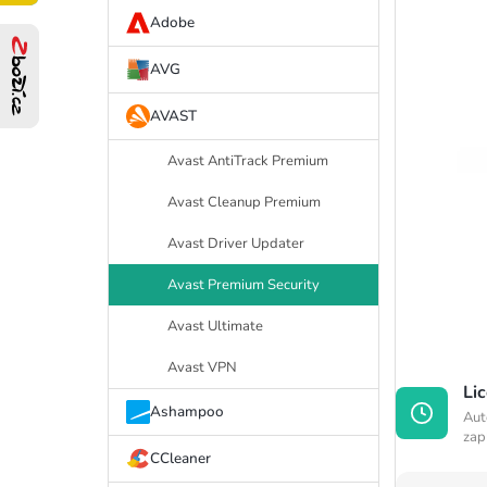
í
Adobe
p
AVG
a
AVAST
n
Avast AntiTrack Premium
e
Avast Cleanup Premium
l
Avast Driver Updater
Avast Premium Security
Avast Ultimate
Avast VPN
Li
Ashampoo
Aut
zap
CCleaner