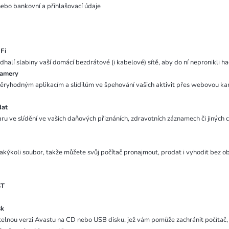
ebo bankovní a přihlašovací údaje
-Fi
halí slabiny vaší domácí bezdrátové (i kabelové) sítě, aby do ní nepronikli h
kamery
ěryhodným aplikacím a slídilům ve špehování vašich aktivit přes webovou k
dat
u ve slídění ve vašich daňových přiznáních, zdravotních záznamech či jiných c
t
akýkoli soubor, takže můžete svůj počítač pronajmout, prodat i vyhodit bez o
ST
sk
telnou verzi Avastu na CD nebo USB disku, jež vám pomůže zachránit počítač, 