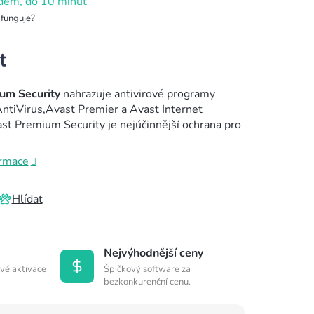
dem, do 10 minut
 funguje?
um Security
nahrazuje antivirové programy
tiVirus,Avast Premier a Avast Internet
ast Premium Security je nejúčinnější ochrana pro
ormace
Hlídat
Nejvýhodnější ceny
vé aktivace
Špičkový software za
bezkonkurenční cenu.