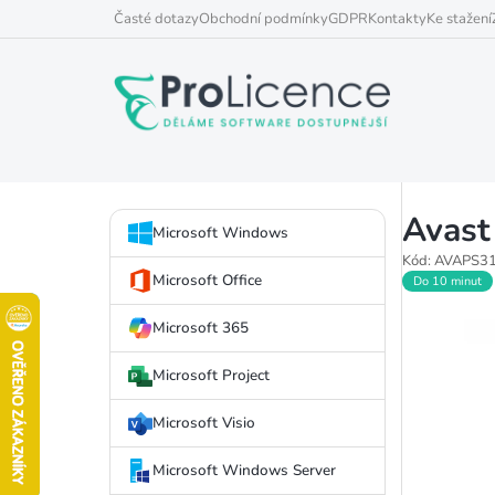
Přejít
Časté dotazy
Obchodní podmínky
GDPR
Kontakty
Ke stažení
na
obsah
P
Avast
Přeskočit
o
Microsoft Windows
kategorie
Kód:
AVAPS3
s
Microsoft Office
Do 10 minut
t
Microsoft 365
r
Microsoft Project
a
Microsoft Visio
n
Microsoft Windows Server
n