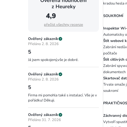
Ověřená hodnocení
kradou hesla n
z Heureky
4,9
SOUKROMÍ
přečíst všechny recenze
Inspektor Wi
Automaticky od
Ověřený zákazník
Štít webové 
Přidáno 2. 8. 2026
Zabrání nedův
5
počítače
Štít citlivých 
Já jsem spokojený,vše je dobré.
Zabrání spywar
dokumentech
Ověřený zákazník
Skartovač da
Přidáno 2. 8. 2026
Trvale smaže j
5
soukromí
Firma mi pomohla také s instalací. Vše je v
pořádku! Děkuji.
PRAKTIČNO
Ověřený zákazník
Záchranný di
Přidáno 31. 7. 2026
Vytvoří spusti