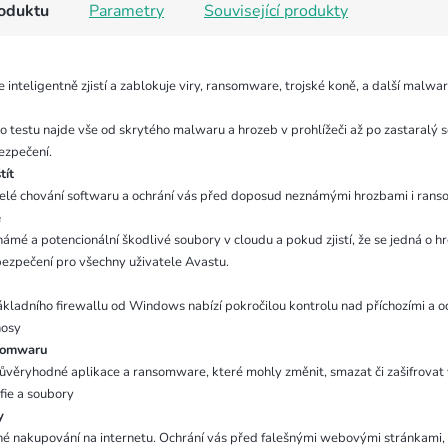
roduktu
Parametry
Související produkty
 inteligentně zjistí a zablokuje viry, ransomware, trojské koně, a další malwa
 testu najde vše od skrytého malwaru a hrozeb v prohlížeči až po zastaralý 
ezpečení.
tít
elé chování softwaru a ochrání vás před doposud neznámými hrozbami i ran
e
ámé a potencionální škodlivé soubory v cloudu a pokud zjistí, že se jedná o h
bezpečení pro všechny uživatele Avastu.
ákladního firewallu od Windows nabízí pokročilou kontrolu nad příchozími a 
nosy
nsomwaru
ůvěryhodné aplikace a ransomware, které mohly změnit, smazat či zašifrovat
fie a soubory
by
né nakupování na internetu. Ochrání vás před falešnými webovými stránkami,