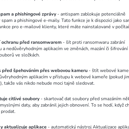
spam a phishingové zprávy
- antispam zablokuje potenciálně
spam a phishingové e-maily. Tato funkce je k dispozici jako s
unkce pro e-mailové klienty, které máte nainstalované v počítač
pší ochranu před ransomwarem
- šít proti ransomwaru zabrání
 a nedůvěryhodným aplikacím ve změnách, mazání či šifrování
souborů ve složkách.
s před špehováním přes webovou kameru
- štít webové kame
důvěryhodným aplikacím v přístupu k webové kameře (pokud ji
, takže vás nikdo nebude moci tajně sledovat.
tuje citlivé soubory
- skartovač dat soubory před smazáním něk
myslnými daty, aby zabránil jejich obnovení. To se hodí, když c
 prodat.
y aktualizuje aplikace
- automatický nástroj Aktualizace aplika