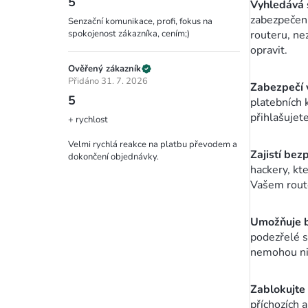
5
Vyhledává 
zabezpečení
Senzační komunikace, profi, fokus na
routeru, ne
spokojenost zákazníka, cením;)
opravit.
Ověřený zákazník
Přidáno 31. 7. 2026
Zabezpečí 
5
platebních 
přihlašujet
+ rychlost
Velmi rychlá reakce na platbu převodem a
Zajistí bez
dokončení objednávky.
hackery, kt
Vašem route
Umožňuje b
podezřelé s
nemohou nij
Zablokujte
příchozích 