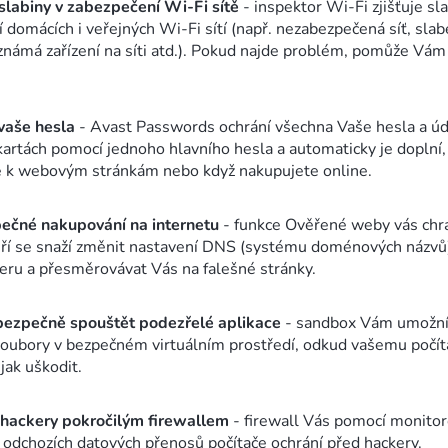
slabiny v zabezpečení Wi-Fi sítě
- inspektor Wi-Fi zjišťuje sl
 domácích i veřejných Wi-Fi sítí (např. nezabezpečená síť, slab
známá zařízení na síti atd.). Pokud najde problém, pomůže Vám 
vaše hesla
- Avast Passwords ochrání všechna Vaše hesla a úd
kartách pomocí jednoho hlavního hesla a automaticky je doplní,
e k webovým stránkám nebo když nakupujete online.
pečné nakupování na internetu
- funkce Ověřené weby vás chr
eří se snaží změnit nastavení DNS (systému doménových názvů
ru a přesměrovávat Vás na falešné stránky.
ezpečně spouštět podezřelé aplikace
- sandbox Vám umožní
oubory v bezpečném virtuálním prostředí, odkud vašemu počít
ak uškodit.
 hackery pokročilým firewallem
- firewall Vás pomocí monitor
a odchozích datových přenosů počítače ochrání před hackery.