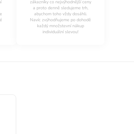
í
zákazníky co nejvýhodnější ceny
a proto denně sledujeme trh,
ne
abychom toho vždy dosáhli.
é
Navíc zvýhodňujeme po dohodě
každý množstevní nákup
individuální slevou!