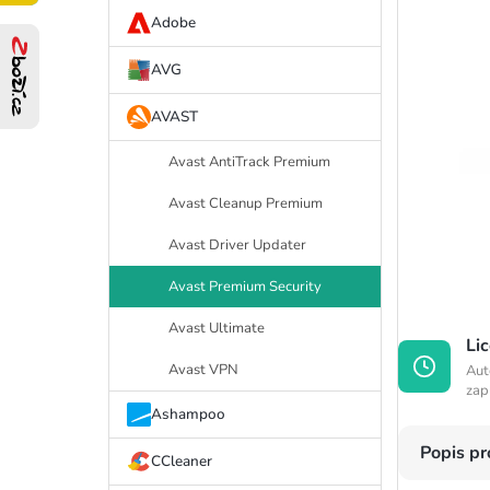
í
Adobe
p
AVG
a
AVAST
n
Avast AntiTrack Premium
e
Avast Cleanup Premium
l
Avast Driver Updater
Avast Premium Security
Avast Ultimate
Li
Avast VPN
Aut
zap
Ashampoo
Popis p
CCleaner