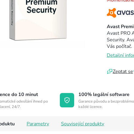
Momentálně
Avast Premi
Avast PRO An
Security. Av
Vás počítač.
Detailní inf
Zeptat se
cence do 10 minut
100% legální software
omatické odesílání ihned po
Garance původu a bezproblémo
lacení, 24/7.
každé licence.
roduktu
Parametry
Související produkty