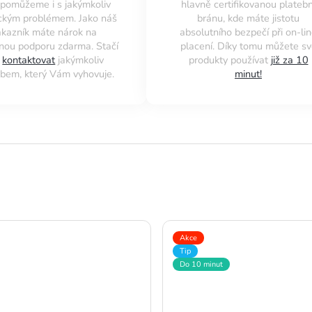
pomůžeme i s jakýmkoliv
hlavně certifikovanou platebn
ckým problémem. Jako náš
bránu, kde máte jistotu
ákazník máte nárok na
absolutního bezpečí při on-li
nou podporu zdarma. Stačí
placení. Díky tomu můžete sv
s
kontaktovat
jakýmkoliv
produkty používat
již za 10
bem, který Vám vyhovuje.
minut!
Akce
Tip
Do 10 minut