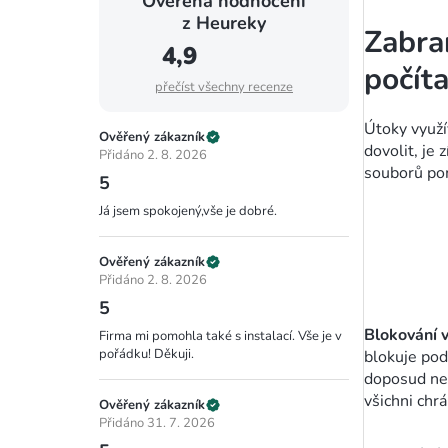
Ověřená hodnocení
z Heureky
Zabra
4,9
počít
přečíst všechny recenze
Útoky využív
Ověřený zákazník
dovolit, je
Přidáno 2. 8. 2026
souborů pom
5
Já jsem spokojený,vše je dobré.
Ověřený zákazník
Přidáno 2. 8. 2026
5
Blokování 
Firma mi pomohla také s instalací. Vše je v
pořádku! Děkuji.
blokuje pod
doposud nez
všichni chrá
Ověřený zákazník
Přidáno 31. 7. 2026