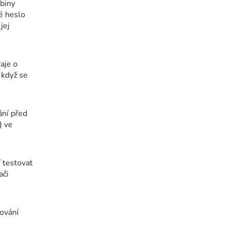
abiny
é heslo
jej
aje o
 když se
ání před
) ve
 testovat
ači
ování