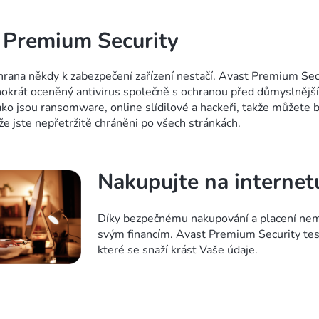
 Premium Security
hrana někdy k zabezpečení zařízení nestačí. Avast Premium Sec
okrát oceněný antivirus společně s ochranou před důmyslnějš
ako jsou ransomware, online slídilové a hackeři, takže můžete b
ože jste nepřetržitě chráněni po všech stránkách.
Nakupujte na internet
Díky bezpečnému nakupování a placení nemu
svým financím. Avast Premium Security tes
které se snaží krást Vaše údaje.