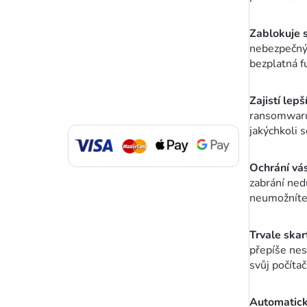
Zablokuje 
nebezpečný 
bezplatná f
Zajistí le
ransomwaru
jakýchkoli 
Ochrání vá
zabrání ne
neumožníte)
Trvale skar
přepíše nes
svůj počítač
Automatick