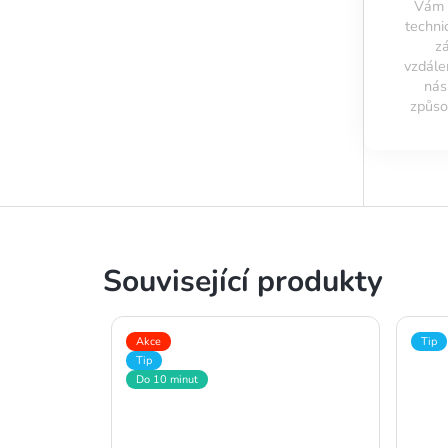
Vám 
techni
z
vzdále
ná
způso
Související produkty
Akce
Tip
Tip
Do 10 minut