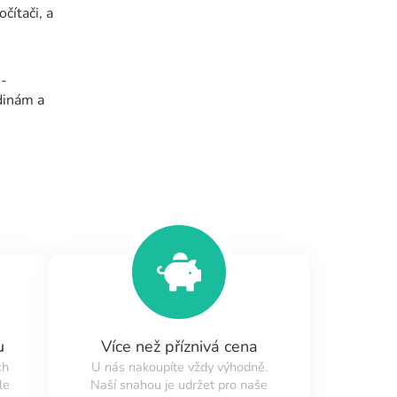
čítači, a
 -
dinám a
u
Více než příznivá cena
ch
U nás nakoupíte vždy výhodně.
le
Naší snahou je udržet pro naše