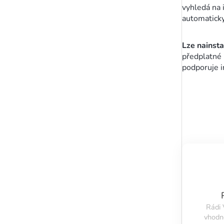
vyhledá na i
automaticky
Lze nainsta
předplatné 
podporuje in
Rádi
vhodn