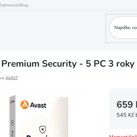
Zajímavosti
Blog
 Premium Security - 5 PC 3 roky
3
ka:
AVAST
659 
545 Kč 
Měrná
cena: