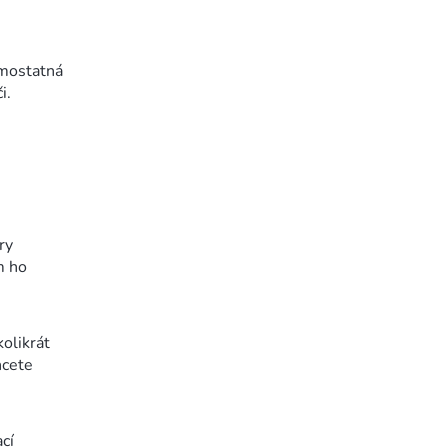
amostatná
i.
ry
m ho
olikrát
hcete
cí