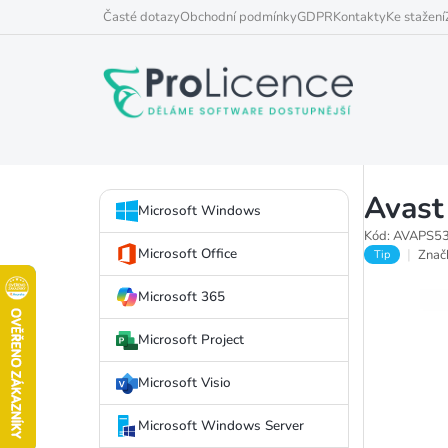
Přejít
Časté dotazy
Obchodní podmínky
GDPR
Kontakty
Ke stažení
na
obsah
P
Avast
Přeskočit
o
Microsoft Windows
kategorie
Kód:
AVAPS5
s
Microsoft Office
Znač
Tip
t
Microsoft 365
r
Microsoft Project
a
Microsoft Visio
n
Microsoft Windows Server
n