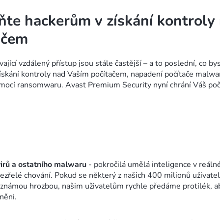
ňte hackerům v získání kontroly
ačem
ající vzdálený přístup jsou stále častější – a to poslední, co by
 získání kontroly nad Vaším počítačem, napadení počítače malwa
ocí ransomwaru. Avast Premium Security nyní chrání Váš počí
virů a ostatního malwaru
- pokročilá umělá inteligence v reál
ezřelé chování. Pokud se některý z našich 400 milionů uživatel
námou hrozbou, našim uživatelům rychle předáme protilék, ab
něni.