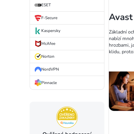
ESET
Avast
F-Secure
Kaspersky
Základní oc
nabízí mnoh
McAfee
hrozbami, j
klidu, prot
Norton
NordVPN
Pinnacle