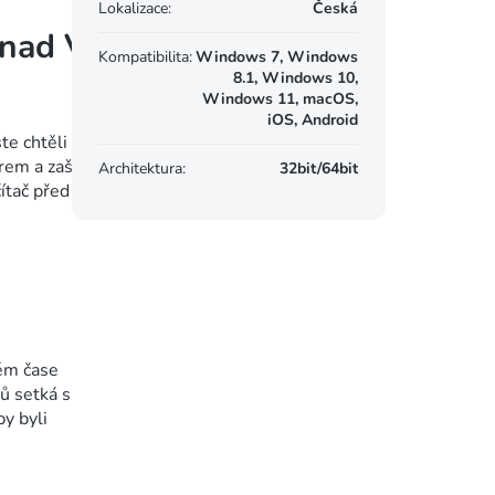
Lokalizace
:
Česká
 nad Vaším
Kompatibilita
:
Windows 7, Windows
8.1, Windows 10,
Windows 11, macOS,
iOS, Android
ste chtěli hackerovi
rem a zašifrování
Architektura
:
32bit/64bit
tač před těmito útoky.
ném čase
ů setká s
y byli