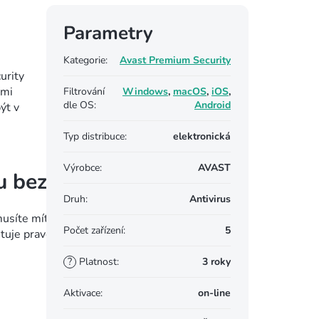
Parametry
Kategorie
:
Avast Premium Security
urity
ími
Filtrování
Windows
,
macOS
,
iOS
,
dle OS
:
Android
ýt v
Typ distribuce
:
elektronická
Výrobce
:
AVAST
u bezpečně
Druh
:
Antivirus
síte mít obavy o vyzrazení přihlašovacích údajů ke
Počet zařízení
:
5
tuje pravost webů, abyste se vyhnuli těm falešným,
?
Platnost
:
3 roky
Aktivace
:
on-line