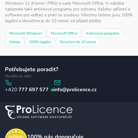
Windows 11 (Home i PRO) a sady Microsoft Office. V nabídce
naleznete také antivirové programy pro ochranu Vašeho zařízení a
software pro editaci a práci se soubory. Všechny licence jsou 100%
legální a doručíme je do 10 minut od přijaté platby.
Microsoft Windows
Microsoft Office
Antivirové programy
Adobe
100% legální
Doručení do 10 minut
Z
Potřebujete poradit?
á
Ozvěte se nám
p
777 697 577
info
@
prolicence.cz
a
t
í
100%
nás doporučuje