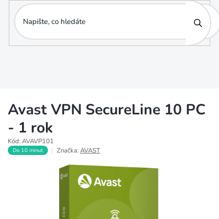
Přejít
na
obsah
Avast VPN SecureLine 10 PC
- 1 rok
Kód:
AVAVP101
Značka:
AVAST
Do 10 minut