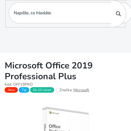
Přejít
na
obsah
Microsoft Office 2019
Professional Plus
Kód:
OFF19PRO
Značka:
Microsoft
Akce
Tip
Do 10 minut