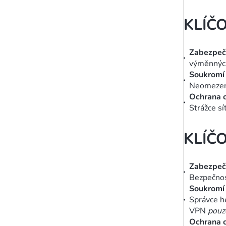
KLÍČ
Zabezpeč
výměnných
Soukromí 
Neomeze
Ochrana 
Strážce sí
KLÍČ
Zabezpeč
Bezpečnos
Soukromí 
Správce h
VPN
pou
Ochrana 