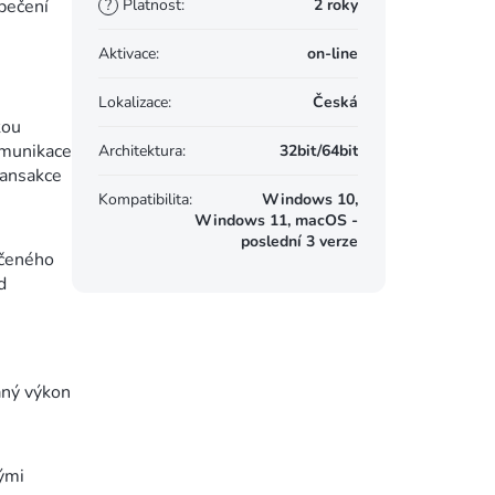
zpečení
?
Platnost
:
2 roky
Aktivace
:
on-line
Lokalizace
:
Česká
kou
omunikace
Architektura
:
32bit/64bit
ransakce
Kompatibilita
:
Windows 10,
Windows 11, macOS -
poslední 3 verze
ečeného
d
aný výkon
ými