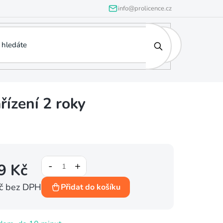
info@prolicence.cz
ízení 2 roky
9 Kč
č bez DPH
Přidat do košíku