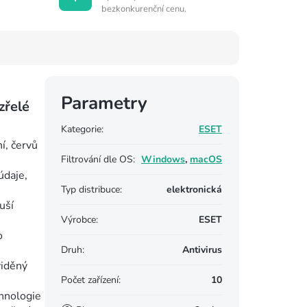
bezkonkurenční cenu.
Parametry
zřelé
Kategorie
:
ESET
í, červů
Filtrování dle OS
:
Windows
,
macOS
údaje,
Typ distribuce
:
elektronická
uší
Výrobce
:
ESET
o
Druh
:
Antivirus
viděný
Počet zařízení
:
10
chnologie