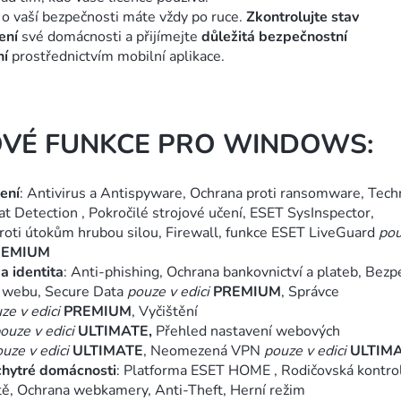
 o vaší bezpečnosti máte vždy po ruce.
Zkontrolujte stav
ení
své domácnosti a přijímejte
důležitá bezpečnostní
ní
prostřednictvím mobilní aplikace.
OVÉ FUNKCE PRO WINDOWS:
ení
: Antivirus a Antispyware, Ochrana proti ransomware, Tech
eat Detection
, Pokročilé strojové učení, ESET SysInspector,
roti útokům hrubou silou, Firewall, funkce ESET LiveGuard
po
REMIUM
a identita
: Anti-phishing, Ochrana bankovnictví a plateb, Bez
í webu, Secure Data
pouze v edici
PREMIUM
, Správce
ze v edici
PREMIUM
, Vyčištění
pouze
v edici
ULTIMATE,
Přehled nastavení webových
ouze
v edici
ULTIMATE
, Neomezená VPN
pouze
v edici
ULTIM
chytré domácnosti
: Platforma ESET HOME
, Rodičovská kontro
ítě, Ochrana webkamery, Anti-Theft, Herní režim