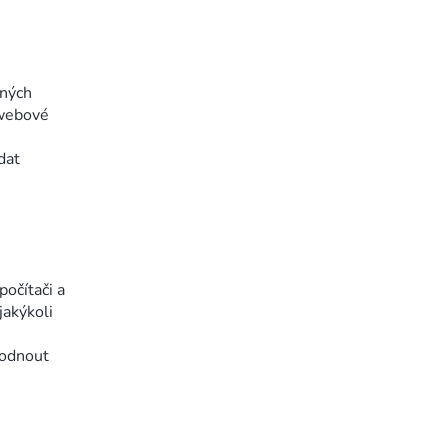
ených
 webové
dat
očítači a
jakýkoli
hodnout