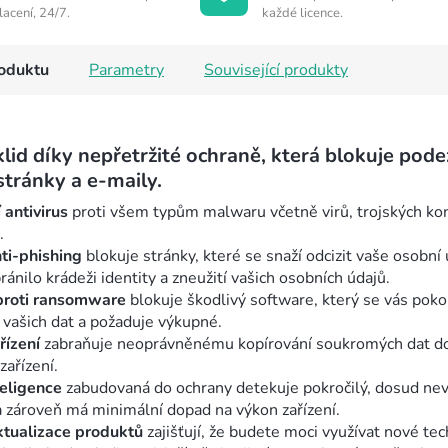
lacení, 24/7.
každé licence.
roduktu
Parametry
Související produkty
klid díky nepřetržité ochraně, která blokuje pode
tránky a e‑maily.
 antivirus
proti všem typům malwaru včetně virů, trojských kon
.
ti-phishing
blokuje stránky, které se snaží odcizit vaše osobní 
ránilo krádeži identity a zneužití vašich osobních údajů.
proti ransomware
blokuje škodlivý software, který se vás poko
 vašich dat a požaduje výkupné.
řízení
zabraňuje neoprávněnému kopírování soukromých dat d
zařízení.
eligence
zabudovaná do ochrany detekuje pokročilý, dosud ne
 zároveň má minimální dopad na výkon zařízení.
ktualizace produktů
zajišťují, že budete moci využívat nové te