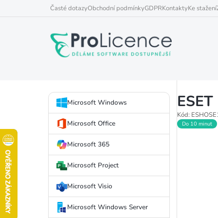
Přejít
Časté dotazy
Obchodní podmínky
GDPR
Kontakty
Ke stažení
na
obsah
P
ESET 
Přeskočit
o
Microsoft Windows
kategorie
Kód:
ESHOSE
s
Microsoft Office
Do 10 minut
t
Microsoft 365
r
Microsoft Project
a
Microsoft Visio
n
Microsoft Windows Server
n