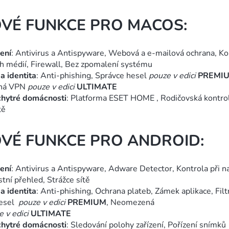
OVÉ FUNKCE PRO MACOS:
ení
: Antivirus a Antispyware, Webová a e-mailová ochrana, Ko
 médií, Firewall, Bez zpomalení systému
a identita
: Anti-phishing, Správce hesel
pouze
v edici
PREMI
ná VPN
pouze
v edici
ULTIMATE
chytré domácnosti
: Platforma ESET HOME
, Rodičovská kontro
tě
OVÉ FUNKCE PRO ANDROID:
ení
: Antivirus a Antispyware, Adware Detector, Kontrola při na
tní přehled, Strážce sítě
a identita
: Anti-phishing, Ochrana plateb, Zámek aplikace, Filt
esel
pouze
v edici
PREMIUM
, Neomezená
ze
v edici
ULTIMATE
chytré domácnosti
: Sledování polohy zařízení, Pořízení snímků