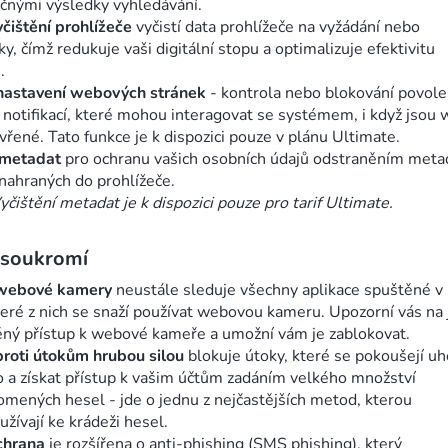
čnými výsledky vyhledávání.
čištění prohlížeče
vyčistí data prohlížeče na vyžádání nebo
y, čímž redukuje vaši digitální stopu a optimalizuje efektivitu
.
nastavení webových stránek
- kontrola nebo blokování povol
notifikací, které mohou interagovat se systémem, i když jsou
vřené. Tato funkce je k dispozici pouze v plánu Ultimate.
 metadat
pro ochranu vašich osobních údajů odstraněním meta
nahraných do prohlížeče.
čištění metadat je k dispozici pouze pro tarif Ultimate.
 soukromí
webové kamery
neustále sleduje všechny aplikace spuštěné v p
které z nich se snaží používat webovou kameru. Upozorní vás na 
ný přístup k webové kameře a umožní vám je zablokovat.
roti útokům hrubou silou
blokuje útoky, které se pokoušejí u
o a získat přístup k vašim účtům zadáním velkého množství
omených hesel - jde o jednu z nejčastějších metod, kterou
užívají ke krádeži hesel.
chrana
je rozšířena o anti-phishing (SMS phishing), který