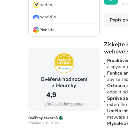
zap
Norton
NordVPN
Popis p
Pinnacle
Získejte 
webové s
Proaktivní
a spywaru
Funkce an
Ověřená hodnocení
aby se zab
z Heureky
Ochrana 
odpojit od
4,9
Správa za
přečíst všechny recenze
externího 
Umělá int
malware a
Ověřený zákazník
Plynulé a
Přidáno 2. 8. 2026