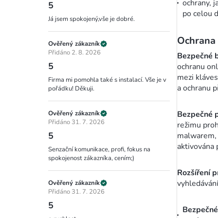
ochrany, j
5
po celou 
Já jsem spokojený,vše je dobré.
Ochrana 
Ověřený zákazník
Přidáno 2. 8. 2026
Bezpečné b
5
ochranu on
mezi klávesn
Firma mi pomohla také s instalací. Vše je v
a ochranu p
pořádku! Děkuji.
Ověřený zákazník
Bezpečné p
Přidáno 31. 7. 2026
režimu prohl
5
malwarem, k
aktivována 
Senzační komunikace, profi, fokus na
spokojenost zákazníka, cením;)
Rozšíření 
vyhledávání
Ověřený zákazník
Přidáno 31. 7. 2026
5
Bezpečné