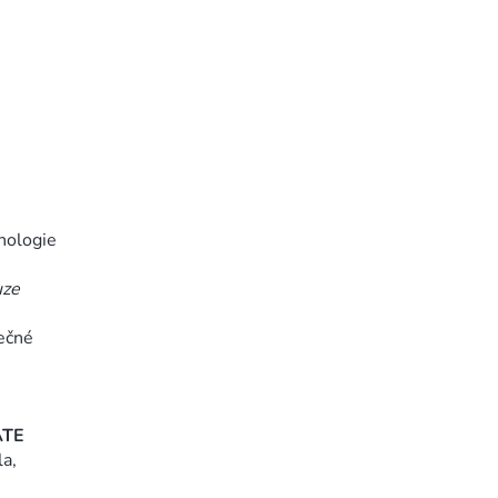
nologie
uze
pečné
ATE
la,