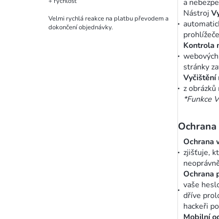
+ rychlost
a nebezpe
Nástroj
Vy
Velmi rychlá reakce na platbu převodem a
automatick
dokončení objednávky.
prohlížeče
Kontrola 
webových 
stránky za
Vyčištění
z obrázků 
*Funkce Vy
Ochrana
Ochrana 
zjišťuje, 
neoprávně
Ochrana p
vaše hesl
dříve prol
hackeři po
Mobilní o