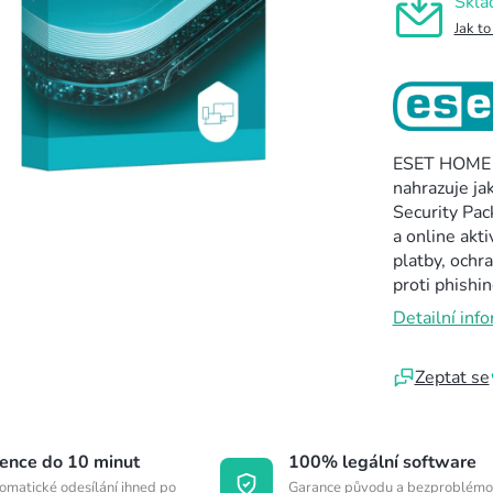
Skla
Jak to
ESET HOME Se
nahrazuje ja
Security Pac
a online akt
platby, ochr
proti phishi
Detailní inf
Zeptat se
cence do 10 minut
100% legální software
omatické odesílání ihned po
Garance původu a bezproblémo