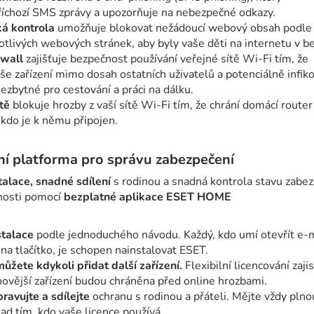
říchozí SMS zprávy a upozorňuje na nebezpečné odkazy.
ká kontrola
umožňuje blokovat nežádoucí webový obsah podle 
tlivých webových stránek, aby byly vaše děti na internetu v be
ewall
zajišťuje bezpečnost používání veřejné sítě Wi-Fi tím, že
še zařízení mimo dosah ostatních uživatelů a potenciálně infik
Nezbytné pro cestování a práci na dálku.
tě
blokuje hrozby z vaší sítě Wi-Fi tím, že chrání domácí router
 kdo je k němu připojen.
í platforma pro správu zabezpečení
alace, snadné sdílení
s rodinou a snadná kontrola stavu zabe
nosti pomocí
bezplatné aplikace ESET HOME
stalace
podle jednoduchého návodu. Každý, kdo umí otevřít e-
 na tlačítko, je schopen nainstalovat ESET.
můžete kdykoli přidat další zařízení.
Flexibilní licencování zajis
novější zařízení budou chráněna před online hrozbami.
ravujte a sdílejte
ochranu s rodinou a přáteli. Mějte vždy plno
ad tím, kdo vaše licence používá.