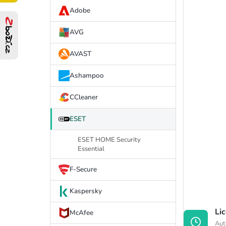
í
Adobe
p
AVG
a
AVAST
n
Ashampoo
e
CCleaner
l
ESET
ESET HOME Security
Essential
F-Secure
Kaspersky
Li
McAfee
Aut