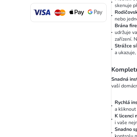
skenuje p
Rodičovs
nebo jedno
Brána fir
udržuje va
zařízení. 
Strážce sí
a ukazuje,
Kompletn
Snadná inst
vaší domác
Rychlá in
a kliknout
K licenci 
i vaše nej
Snadno sp
kontrolu n