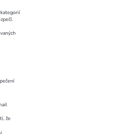
kategorií
zpečí.
ovaných
zpečení
mail
tí, že
u