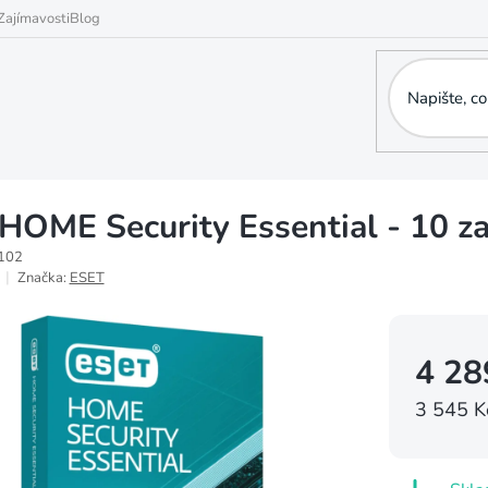
Zajímavosti
Blog
HOME Security Essential - 10 zař
102
Značka:
ESET
4 28
3 545 K
Měrná
cena: