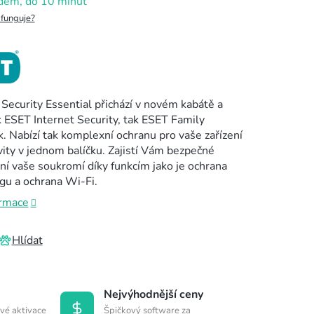
dem, do 10 minut
 funguje?
curity Essential přichází v novém kabátě a
k ESET Internet Security, tak ESET Family
k. Nabízí tak komplexní ochranu pro vaše zařízení
ivity v jednom balíčku. Zajistí Vám bezpečné
aní vaše soukromí díky funkcím jako je ochrana
ngu a ochrana Wi-Fi.
ormace
Hlídat
Nejvýhodnější ceny
vé aktivace
Špičkový software za