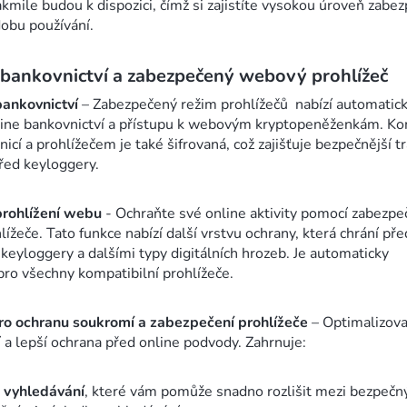
akmile budou k dispozici, čímž si zajistíte vysokou úroveň zabe
dobu používání.
bankovnictví a zabezpečený webový prohlížeč
ankovnictví
– Zabezpečený režim prohlížečů nabízí automatic
line bankovnictví a přístupu k webovým kryptopeněženkám. K
icí a prohlížečem je také šifrovaná, což zajišťuje bezpečnější t
řed keyloggery.
rohlížení webu
- Ochraňte své online aktivity pomocí zabezp
ížeče. Tato funkce nabízí další vrstvu ochrany, která chrání pře
eyloggery a dalšími typy digitálních hrozeb. Je automaticky
pro všechny kompatibilní prohlížeče.
pro ochranu soukromí a zabezpečení prohlížeče
– Optimalizov
 a lepší ochrana před online podvody. Zahrnuje:
 vyhledávání
, které vám pomůže snadno rozlišit mezi bezpečn