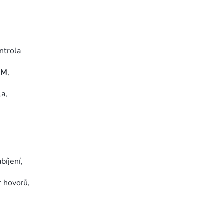
ntrola
UM
,
la,
bíjení,
r hovorů,