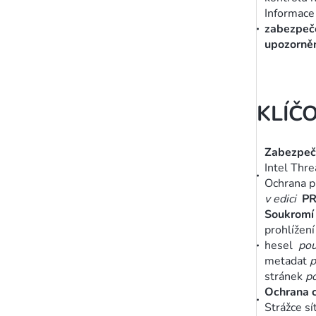
Informace
zabezpeč
upozorně
KLÍČ
Zabezpeč
Intel Thr
Ochrana p
v edici
P
Soukromí 
prohlížen
hesel
pou
metadat
stránek
p
Ochrana 
Strážce s