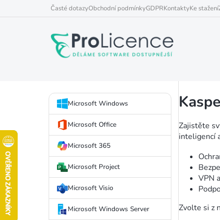
Přejít
Časté dotazy
Obchodní podmínky
GDPR
Kontakty
Ke stažení
na
obsah
P
Kaspe
Přeskočit
o
Microsoft Windows
kategorie
s
Microsoft Office
Zajistěte s
inteligencí
t
Microsoft 365
Ochra
r
Microsoft Project
Bezpe
a
VPN a
Microsoft Visio
Podpo
n
Zvolte si z 
Microsoft Windows Server
n