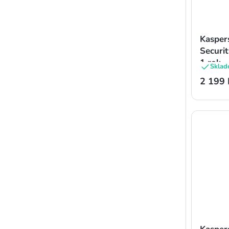
Kasper
Securit
1 rok
Sklad
2 199 