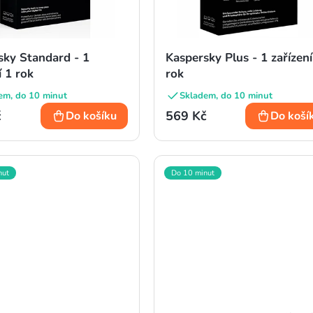
sky Standard - 1
Kaspersky Plus - 1 zařízení
í 1 rok
rok
em, do 10 minut
Skladem, do 10 minut
č
569 Kč
Do košíku
Do koší
nut
Do 10 minut