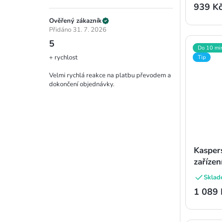
939 K
Ověřený zákazník
Přidáno 31. 7. 2026
5
Do 10 mi
+ rychlost
Tip
Velmi rychlá reakce na platbu převodem a
dokončení objednávky.
Kasper
zařízen
Sklad
1 089 