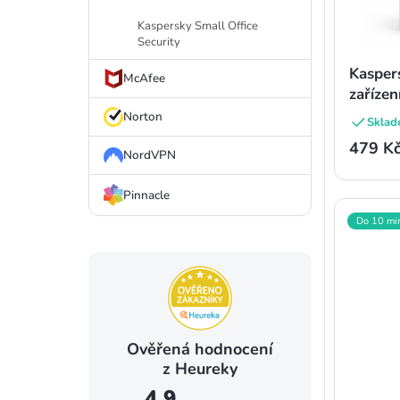
r
k
Kaspersky Small Office
Security
o
t
Kasper
d
McAfee
ů
zařízen
u
Norton
Sklad
k
479 K
NordVPN
t
Pinnacle
ů
Do 10 mi
Ověřená hodnocení
z Heureky
4,9