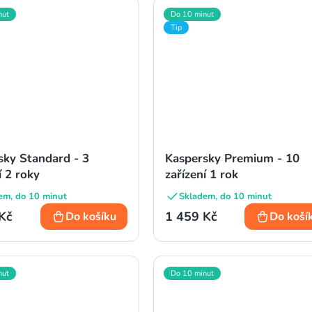
nut
Do 10 minut
Tip
sky Standard - 3
Kaspersky Premium - 10
í 2 roky
zařízení 1 rok
em, do 10 minut
Skladem, do 10 minut
Kč
1 459 Kč
Do košíku
Do koší
nut
Do 10 minut