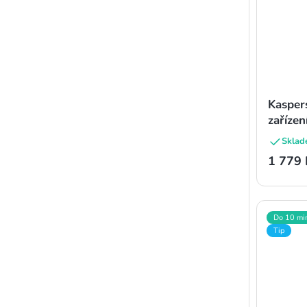
Kasper
zařízen
Sklad
1 779 
Do 10 mi
Tip