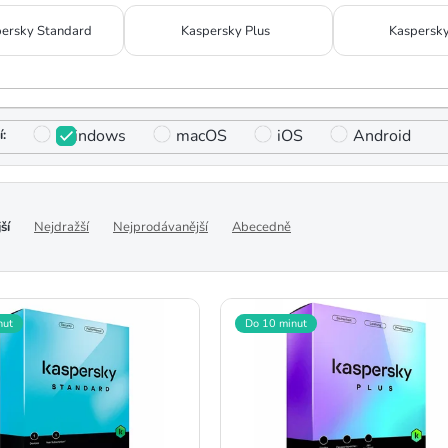
ersky Standard
Kaspersky Plus
Kaspersk
Windows
macOS
iOS
Android
ší
Nejdražší
Nejprodávanější
Abecedně
nut
Do 10 minut