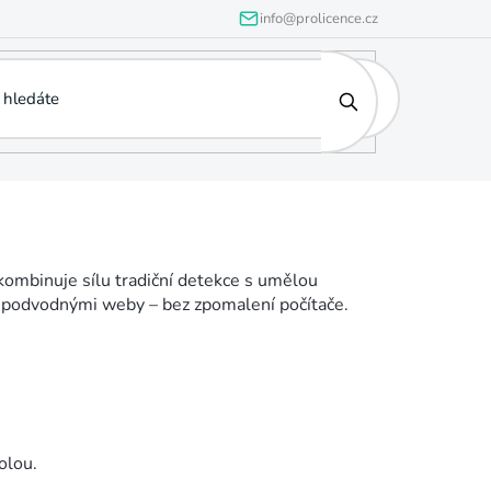
info@prolicence.cz
 kombinuje sílu tradiční detekce s umělou
i podvodnými weby – bez zpomalení počítače.
olou.