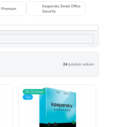
Kaspersky Small Office
y Premium
Security
24
položek celkem
Do 10 minut
Tip