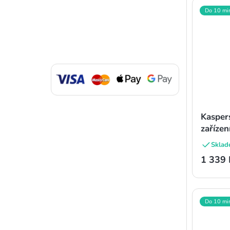
Do 10 mi
Kasper
zařízen
Sklad
1 339 
Do 10 mi