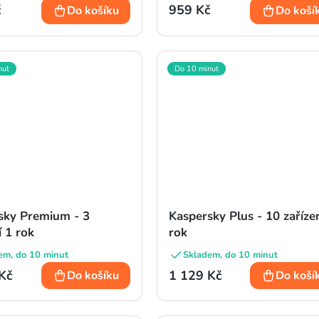
č
959 Kč
Do košíku
Do koší
nut
Do 10 minut
sky Premium - 3
Kaspersky Plus - 10 zaříze
í 1 rok
rok
em, do 10 minut
Skladem, do 10 minut
Kč
1 129 Kč
Do košíku
Do koší