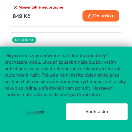
Momentálně nedostupné
849 Kč
Do košíku
Do 10 minut
Díky cookies vám můžeme nabídnout pohodlnější
procházení webu, lépe přizpůsobit naše služby vašim
potřebám a zobrazovat relevantnější reklamu, která vás
bude méně rušit. Pokud s námi řešíte objednávku přes
on-line chat, cookies nám pomohou rychleji poznat, o jaký
nákup se jedná, a efektivněji vám poradit. Nastavení
cookies máte přitom vždy plně pod kontrolou.
Souhlasím
Nastavení
Avast Premium Security - 10 PC 3 roky