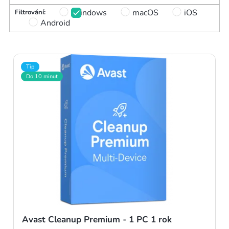
p
Windows
macOS
iOS
Android
i
s
p
Tip
Do 10 minut
r
o
d
u
k
t
ů
Avast Cleanup Premium - 1 PC 1 rok