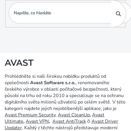
Přejít
na
obsah
AVAST
Prohlédněte si naši širokou nabídku produktů od
společnosti
Avast Software s.r.o.
, renomovaného
českého výrobce v oblasti počítačové bezpečnosti, který
působí na trhu od roku 2010 a specializuje se na ochranu
digitálního světa milionů uživatelů po celém světě. V této
kategorii najdete jejich nejoblíbenější aplikace, jako je
Avast Premium Security
,
Avast CleanUp
,
Avast
Ultimate
,
Avast VPN
,
Avast AntiTrack
či
Avast Driver
Updater
. Každý z těchto nástrojů představuje moderní